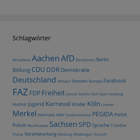
Schlagwörter
AfD
Aachen
Berlin
Benehmen
#FreeDeniz
CDU
DDR
Demokratie
Bildung
Deutschland
Facebook
Dresden
Europa
Diktatur
FAZ
Freiheit
FDP
Gott
Goethe
Golf
Hamburg
Genuß
Köln
Karneval
Jugend
Kinder
Humor
Lindner
Merkel
PEGIDA
Politik
Neonazis
NRW
Ostdeutschland
Sachsen
SPD
Polizei
Sprache
T-Online
Rechtsstaat
Verantwortung
Wutbürger
Trump
Werbung
Zukunft