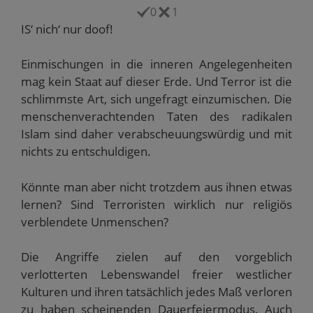
i
e
e
e
u
0
1
l
u
m
m
e
z
e
F
F
m
IS‘ nich‘ nur doof!
u
m
e
e
F
s
F
n
n
e
e
e
s
s
n
n
n
t
t
s
Einmischungen in die inneren Angelegenheiten
d
s
e
e
t
e
t
r
r
e
mag kein Staat auf dieser Erde. Und Terror ist die
n
e
g
g
r
(
r
e
e
g
schlimmste Art, sich ungefragt einzumischen. Die
W
g
ö
ö
e
menschenverachtenden Taten des radikalen
i
e
f
f
ö
r
ö
f
f
f
Islam sind daher verabscheuungswürdig und mit
d
f
n
n
f
i
f
e
e
n
nichts zu entschuldigen.
n
n
t
t
e
n
e
)
)
t
e
t
)
u
)
Könnte man aber nicht trotzdem aus ihnen etwas
e
m
lernen? Sind Terroristen wirklich nur religiös
F
e
verblendete Unmenschen?
n
s
t
e
Die Angriffe zielen auf den vorgeblich
r
g
verlotterten Lebenswandel freier westlicher
e
ö
Kulturen und ihren tatsächlich jedes Maß verloren
f
f
zu haben scheinenden Dauerfeiermodus. Auch