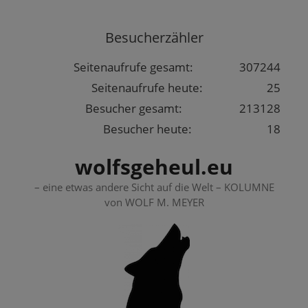
Springe
zum
Besucherzähler
Inhalt
Seitenaufrufe gesamt:
307244
Seitenaufrufe heute:
25
Besucher gesamt:
213128
Besucher heute:
18
wolfsgeheul.eu
– eine etwas andere Sicht auf die Welt – KOLUMNE
von WOLF M. MEYER