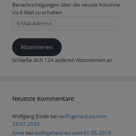
e
Benachrichtigungen über die neuste Kolumne
n
s
via E-Mail zu erhalten
t
e
E-
r
g
Mail-
e
ö
Adresse
f
f
n
Abonnieren
e
t
)
Schließe dich 124 anderen Abonnenten an
Neueste Kommentare
Wolfgang Emde
bei
wolfsgeheul.eu vom
23.07.2020
Anne
bei
wolfsgeheul.eu vom 01.05.2019