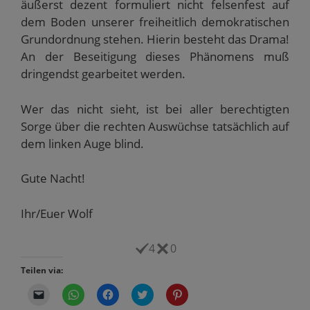
äußerst dezent formuliert nicht felsenfest auf
dem Boden unserer freiheitlich demokratischen
Grundordnung stehen. Hierin besteht das Drama!
An der Beseitigung dieses Phänomens muß
dringendst gearbeitet werden.
Wer das nicht sieht, ist bei aller berechtigten
Sorge über die rechten Auswüchse tatsächlich auf
dem linken Auge blind.
Gute Nacht!
Ihr/Euer Wolf
4
0
Teilen via:
K
K
K
K
K
l
l
l
l
l