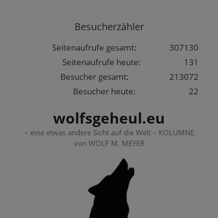
Springe
zum
Besucherzähler
Inhalt
Seitenaufrufe gesamt:
307130
Seitenaufrufe heute:
131
Besucher gesamt:
213072
Besucher heute:
22
wolfsgeheul.eu
– eine etwas andere Sicht auf die Welt – KOLUMNE
von WOLF M. MEYER