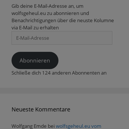
d
f
n
n
f
i
f
e
e
n
Gib deine E-Mail-Adresse an, um
n
n
t
t
e
n
e
)
)
t
wolfsgeheul.eu zu abonnieren und
e
t
)
u
)
Benachrichtigungen über die neuste Kolumne
e
m
via E-Mail zu erhalten
F
E-
e
n
Mail-
s
t
Adresse
e
r
g
Abonnieren
e
ö
f
f
Schließe dich 124 anderen Abonnenten an
n
e
t
)
Neueste Kommentare
Wolfgang Emde
bei
wolfsgeheul.eu vom