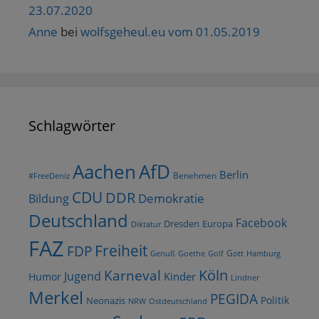
23.07.2020
Anne
bei
wolfsgeheul.eu vom 01.05.2019
Schlagwörter
AfD
Aachen
Berlin
Benehmen
#FreeDeniz
CDU
DDR
Demokratie
Bildung
Deutschland
Facebook
Dresden
Europa
Diktatur
FAZ
Freiheit
FDP
Gott
Goethe
Golf
Hamburg
Genuß
Köln
Karneval
Jugend
Kinder
Humor
Lindner
Merkel
PEGIDA
Politik
Neonazis
NRW
Ostdeutschland