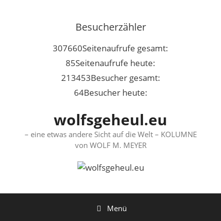
Springe
zum
Besucherzähler
Inhalt
307660
Seitenaufrufe gesamt:
85
Seitenaufrufe heute:
213453
Besucher gesamt:
64
Besucher heute:
wolfsgeheul.eu
– eine etwas andere Sicht auf die Welt – KOLUMNE
von WOLF M. MEYER
Menü