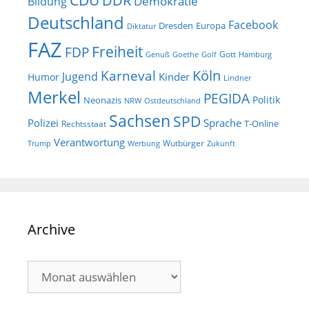
DDR
Demokratie
Bildung
Deutschland
Facebook
Dresden
Europa
Diktatur
FAZ
Freiheit
FDP
Gott
Goethe
Golf
Hamburg
Genuß
Köln
Karneval
Jugend
Kinder
Humor
Lindner
Merkel
PEGIDA
Politik
Neonazis
NRW
Ostdeutschland
Sachsen
SPD
Polizei
Sprache
T-Online
Rechtsstaat
Verantwortung
Wutbürger
Trump
Werbung
Zukunft
Archive
Archive