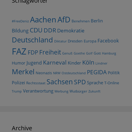
Schlagwörter
AfD
Aachen
Berlin
Benehmen
#FreeDeniz
CDU
DDR
Demokratie
Bildung
Deutschland
Facebook
Dresden
Europa
Diktatur
FAZ
Freiheit
FDP
Gott
Goethe
Golf
Hamburg
Genuß
Köln
Karneval
Jugend
Kinder
Humor
Lindner
Merkel
PEGIDA
Politik
Neonazis
NRW
Ostdeutschland
Sachsen
SPD
Polizei
Sprache
T-Online
Rechtsstaat
Verantwortung
Wutbürger
Trump
Werbung
Zukunft
Archive