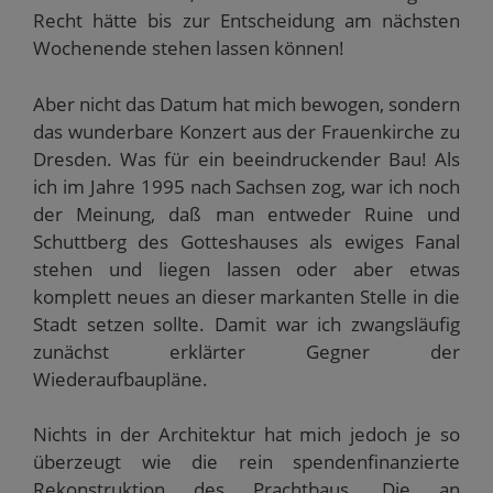
s
F
n
n
e
Recht hätte bis zur Entscheidung am nächsten
e
e
s
s
n
n
n
t
t
s
Wochenende stehen lassen können!
d
s
e
e
t
e
t
r
r
e
n
e
g
g
r
(
r
e
e
g
Aber nicht das Datum hat mich bewogen, sondern
W
g
ö
ö
e
i
e
f
f
ö
das wunderbare Konzert aus der Frauenkirche zu
r
ö
f
f
f
d
f
n
n
f
Dresden. Was für ein beeindruckender Bau! Als
i
f
e
e
n
n
n
t
t
e
ich im Jahre 1995 nach Sachsen zog, war ich noch
n
e
)
)
t
e
t
)
der Meinung, daß man entweder Ruine und
u
)
e
Schuttberg des Gotteshauses als ewiges Fanal
m
F
stehen und liegen lassen oder aber etwas
e
komplett neues an dieser markanten Stelle in die
n
s
Stadt setzen sollte. Damit war ich zwangsläufig
t
e
zunächst erklärter Gegner der
r
g
Wiederaufbaupläne.
e
ö
f
f
Nichts in der Architektur hat mich jedoch je so
n
e
überzeugt wie die rein spendenfinanzierte
t
)
Rekonstruktion des Prachtbaus. Die an