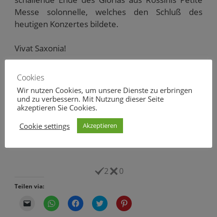
Messe solonnelle, welches den Schluß des
heutigen Konzertes bildete.
Vivat Saxonia!
Gute Nacht!
Cookies
Wir nutzen Cookies, um unsere Dienste zu erbringen
Ihr/Euer Wolf
und zu verbessern. Mit Nutzung dieser Seite
akzeptieren Sie Cookies.
Cookie settings
Akzeptieren
2
0
Teilen via:
K
K
K
K
K
l
l
l
l
l
i
i
i
i
i