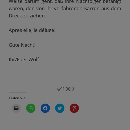
Weise darum geht, daß ihre Nachfolger befähigt
wären, den von ihr verfahrenen Karren aus dem
Dreck zu ziehen.
Après elle, le déluge!
Gute Nacht!
Ihr/Euer Wolf
1
0
Teilen via:
K
K
K
K
K
l
l
l
l
l
i
i
i
i
i
c
c
c
c
c
k
k
k
k
k
e
e
,
,
,