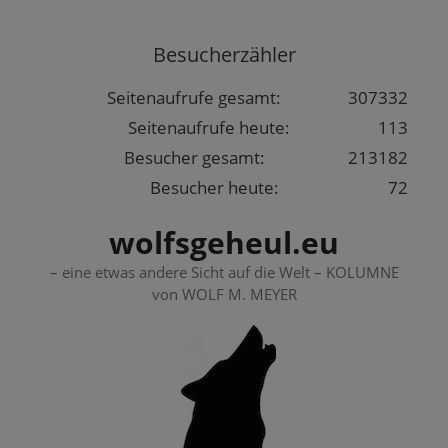
Springe
zum
Besucherzähler
Inhalt
Seitenaufrufe gesamt:
307332
Seitenaufrufe heute:
113
Besucher gesamt:
213182
Besucher heute:
72
wolfsgeheul.eu
– eine etwas andere Sicht auf die Welt – KOLUMNE
von WOLF M. MEYER