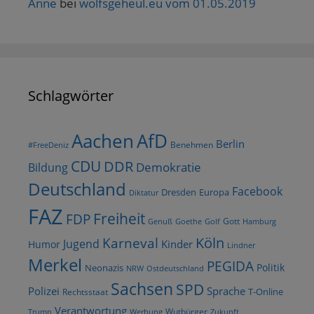
Anne
bei
wolfsgeheul.eu vom 01.05.2019
Schlagwörter
AfD
Aachen
Berlin
Benehmen
#FreeDeniz
CDU
DDR
Demokratie
Bildung
Deutschland
Facebook
Dresden
Europa
Diktatur
FAZ
Freiheit
FDP
Gott
Goethe
Golf
Hamburg
Genuß
Köln
Karneval
Jugend
Kinder
Humor
Lindner
Merkel
PEGIDA
Politik
Neonazis
NRW
Ostdeutschland
Sachsen
SPD
Polizei
Sprache
T-Online
Rechtsstaat
Verantwortung
Wutbürger
Trump
Werbung
Zukunft