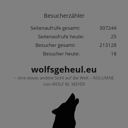
Springe
zum
Besucherzähler
Inhalt
Seitenaufrufe gesamt:
307244
Seitenaufrufe heute:
25
Besucher gesamt:
213128
Besucher heute:
18
wolfsgeheul.eu
– eine etwas andere Sicht auf die Welt – KOLUMNE
von WOLF M. MEYER