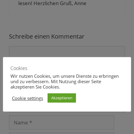
lesen! Herzlichen Gruß, Anne
e
n
s
t
e
r
g
e
ö
Schreibe einen Kommentar
f
f
n
Kommentar
e
t
)
Cookies
Wir nutzen Cookies, um unsere Dienste zu erbringen
und zu verbessern. Mit Nutzung dieser Seite
akzeptieren Sie Cookies.
Cookie settings
Akzeptieren
Name