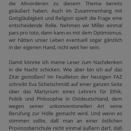
d
f
n
n
f
die Altvorderen zu diesem Thema bereits
i
f
e
e
n
n
n
t
t
e
geäußert haben. Auch im Zusammenhang mit
n
e
)
)
t
e
t
)
Gottgläubigkeit und Religion spielt die Frage eine
u
)
e
entscheidende Rolle. Nehmen wir Miller einmal
m
F
pars pro toto, dann kann es mit dem Optimismus,
e
n
wir hätten unser Leben eventuell sogar gänzlich
s
t
in der eigenen Hand, nicht weit her sein.
e
r
g
e
Damit könnte ich meine Leser zum Nachdenken
ö
in die Nacht schicken. Wie aber bin ich auf das
f
f
Zitat gestoßen? Im Feuilleton der heutigen FAZ
n
e
schreibt Eva Sichelschmidt auf einer ganzen Seite
t
)
über das Martyrium eines Lehrers für Ethik,
Politik und Philosophie in Ostdeutschland, dem
wegen seiner unkonventionellen Art seine
Berufung zur Hölle gemacht wird. Und wenn es
stimmen sollte, daß man an einer östlichen
Provinzoberschule nicht einmal äußern darf, daß