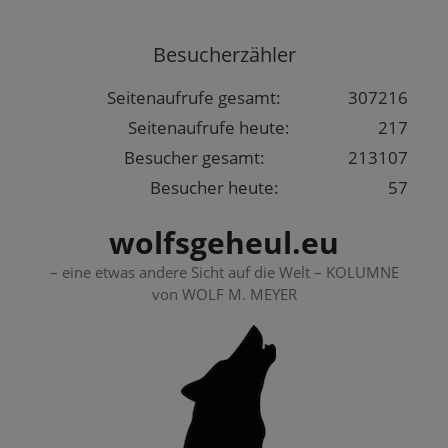
Springe
zum
Besucherzähler
Inhalt
Seitenaufrufe gesamt:
307216
Seitenaufrufe heute:
217
Besucher gesamt:
213107
Besucher heute:
57
wolfsgeheul.eu
– eine etwas andere Sicht auf die Welt – KOLUMNE
von WOLF M. MEYER