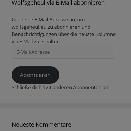
Wolfsgeheul via E-Mail abonnieren
e
m
F
e
n
Gib deine E-Mail-Adresse an, um
s
t
wolfsgeheul.eu zu abonnieren und
e
r
Benachrichtigungen über die neuste Kolumne
g
e
via E-Mail zu erhalten
ö
f
E-
f
n
Mail-
e
Adresse
t
)
Abonnieren
Schließe dich 124 anderen Abonnenten an
Neueste Kommentare