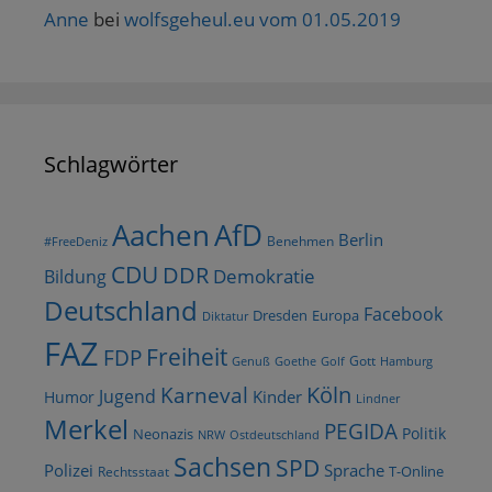
Anne
bei
wolfsgeheul.eu vom 01.05.2019
Schlagwörter
AfD
Aachen
Berlin
Benehmen
#FreeDeniz
CDU
DDR
Demokratie
Bildung
Deutschland
Facebook
Dresden
Europa
Diktatur
FAZ
Freiheit
FDP
Gott
Goethe
Golf
Hamburg
Genuß
Köln
Karneval
Jugend
Kinder
Humor
Lindner
Merkel
PEGIDA
Politik
Neonazis
NRW
Ostdeutschland
Sachsen
SPD
Polizei
Sprache
T-Online
Rechtsstaat