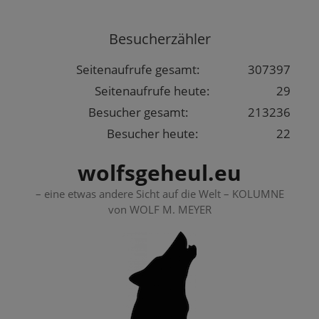
Springe
zum
Besucherzähler
Inhalt
Seitenaufrufe gesamt:
307397
Seitenaufrufe heute:
29
Besucher gesamt:
213236
Besucher heute:
22
wolfsgeheul.eu
– eine etwas andere Sicht auf die Welt – KOLUMNE
von WOLF M. MEYER