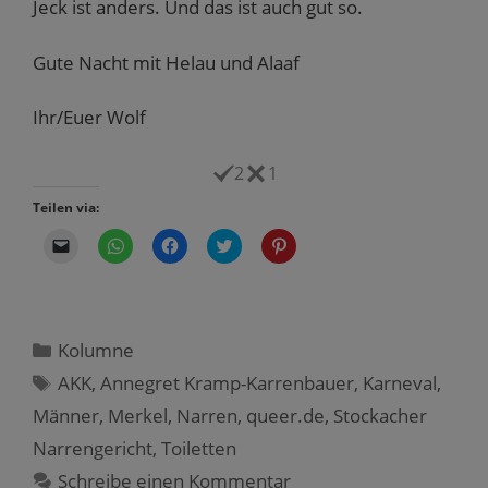
Jeck ist anders. Und das ist auch gut so.
Gute Nacht mit Helau und Alaaf
Ihr/Euer Wolf
2
1
Teilen via:
K
K
K
K
K
l
l
l
l
l
i
i
i
i
i
c
c
c
c
c
k
k
k
k
k
e
e
,
,
,
n
n
u
u
u
,
,
m
m
m
Kategorien
Kolumne
u
u
a
ü
a
m
m
u
b
u
Schlagwörter
AKK
,
Annegret Kramp-Karrenbauer
,
Karneval
,
e
a
f
e
f
i
u
F
r
P
Männer
n
,
Merkel
f
,
Narren
a
T
,
queer.de
i
,
Stockacher
e
W
c
w
n
m
h
e
i
t
Narrengericht
,
Toiletten
F
a
b
t
e
r
t
o
t
r
Schreibe einen Kommentar
e
s
o
e
e