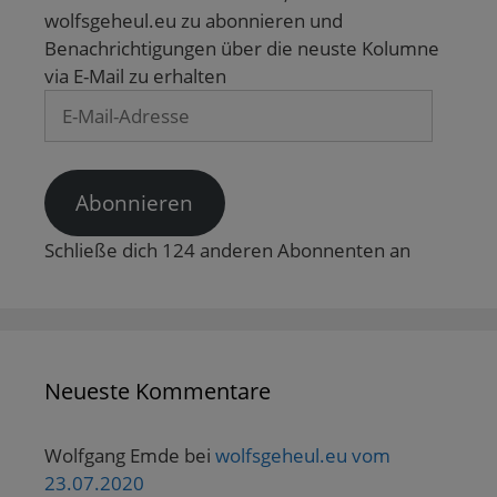
u
)
wolfsgeheul.eu zu abonnieren und
e
m
Benachrichtigungen über die neuste Kolumne
F
e
via E-Mail zu erhalten
n
s
E-
t
e
Mail-
r
g
Adresse
e
ö
f
Abonnieren
f
n
e
Schließe dich 124 anderen Abonnenten an
t
)
Neueste Kommentare
Wolfgang Emde
bei
wolfsgeheul.eu vom
23.07.2020