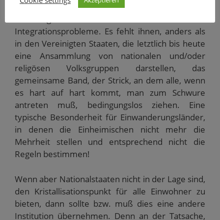
Cookie settings
Alle europäischen Staaten – ob mit oder ohne
Nationalgefühl – haben also
Integrationsprobleme. Es fehlt ihnen, anders als
in den Vereinigten Staaten, die letztlich bis heute
eine Ansammlung von nationalen und/oder
religösen Volksgruppen darstellen, das
gemeinsame Band, der Strick, an dem alle, wenn
es hart auf hart kommt, man zum Schwure
antreten muß, bedingungslos ziehen. Eine
typische Besonderheit für Einwanderungsländer,
in denen die Einheimischen nicht mehr die
Mehrheit stellen und entsprechend nicht die
Regeln bestimmen!
Wenn aber Nationalstaaten nicht in der Lage sind,
den Kristallisationspunkt für alle Einwohner zu
bieten, dann sollte bzw. muß dies eine andere
Institution übernehmen. Denn an der Tatsache,