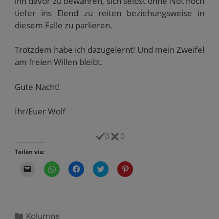
ihn davor zu bewahren, sich selbst ohne Not noch
tiefer ins Elend zu reiten beziehungsweise in
diesem Falle zu parlieren.
Trotzdem habe ich dazugelernt! Und mein Zweifel
am freien Willen bleibt.
Gute Nacht!
Ihr/Euer Wolf
0
0
Teilen via:
K
K
K
K
K
l
l
l
l
l
i
i
i
i
i
c
c
c
c
c
k
k
k
k
k
e
e
,
,
,
n
n
u
u
u
,
,
m
m
m
Kategorien
Kolumne
u
u
a
ü
a