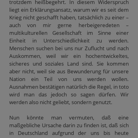
trotzdem heißbegehrt. In diesem Widerspruch
n
n
t
t
s
d
s
e
e
t
liegt ein Erklärungsansatz, warum wir es seit dem
e
t
r
r
e
n
e
g
g
r
Krieg nicht geschafft haben, tatsächlich zu einer –
(
r
e
e
g
W
g
ö
ö
e
auch von mir gerne herbeigeredeten –
i
e
f
f
ö
r
ö
f
f
f
multikulturellen Gesellschaft im Sinne einer
d
f
n
n
f
i
f
e
e
n
Einheit in Unterschiedlichkeit zu werden.
n
n
t
t
e
n
e
)
)
t
Menschen suchen bei uns nur Zuflucht und nach
e
t
)
u
)
Auskommen, weil wir ein hochentwickeltes,
e
m
sicheres und soziales Land sind. Sie kommen
F
e
aber nicht, weil sie aus Bewunderung für unsere
n
s
Nation ein Teil von uns werden wollen.
t
Ausnahmen bestätigen natürlich die Regel, in toto
e
r
wird man das jedoch so sagen dürfen. Wir
g
e
werden also nicht geliebt, sondern genutzt.
ö
f
f
n
Nun könnte man vermuten, daß eine
e
t
maßgebliche Ursache darin zu finden ist, daß sich
)
in Deutschland aufgrund der uns bis heute