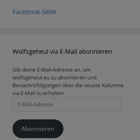
(
r
e
e
g
W
g
ö
ö
e
i
e
f
f
ö
Facebook-Seite
r
ö
f
f
f
d
f
n
n
f
i
f
e
e
n
n
n
t
t
e
n
e
)
)
t
e
t
)
u
)
e
m
F
Wolfsgeheul via E-Mail abonnieren
e
n
s
t
Gib deine E-Mail-Adresse an, um
e
r
wolfsgeheul.eu zu abonnieren und
g
e
Benachrichtigungen über die neuste Kolumne
ö
f
via E-Mail zu erhalten
f
n
E-
e
t
Mail-
)
Adresse
Abonnieren