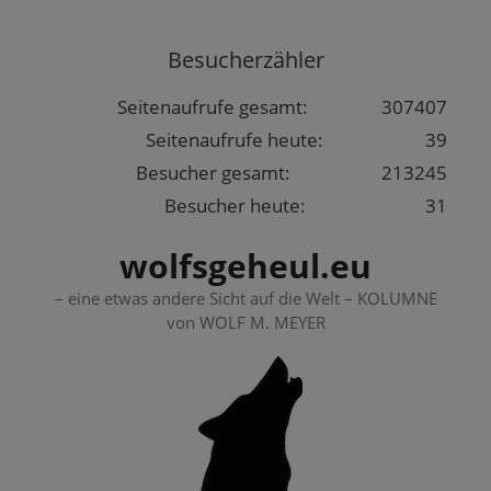
Springe
zum
Besucherzähler
Inhalt
Seitenaufrufe gesamt:
307407
Seitenaufrufe heute:
39
Besucher gesamt:
213245
Besucher heute:
31
wolfsgeheul.eu
– eine etwas andere Sicht auf die Welt – KOLUMNE
von WOLF M. MEYER