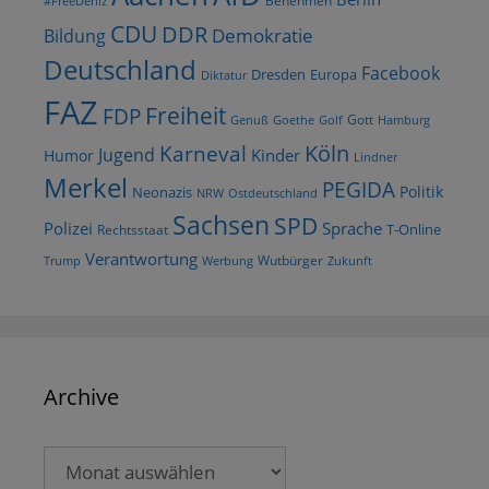
#FreeDeniz
CDU
DDR
Demokratie
Bildung
Deutschland
Facebook
Dresden
Europa
Diktatur
FAZ
Freiheit
FDP
Gott
Goethe
Golf
Hamburg
Genuß
Köln
Karneval
Jugend
Kinder
Humor
Lindner
Merkel
PEGIDA
Politik
Neonazis
NRW
Ostdeutschland
Sachsen
SPD
Polizei
Sprache
T-Online
Rechtsstaat
Verantwortung
Wutbürger
Trump
Werbung
Zukunft
Archive
Archive