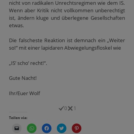
nicht von radikalen Unrechtsregimen wie dem IS.
Wenn aber Kritik nicht vollkommen unberechtigt
ist, ändern kluge und überlegene Gesellschaften
etwas.
Die falscheste Reaktion ist demnach ein „Weiter
so!“ mit einer lapidaren Abwiegelungsfloskel wie
„IS‘ scho‘ recht!“.
Gute Nacht!
Ihr/Euer Wolf
0
1
Teilen via:
K
K
K
K
K
l
l
l
l
l