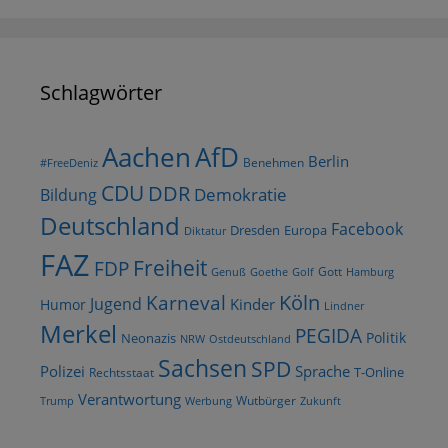
Schlagwörter
AfD
Aachen
Berlin
Benehmen
#FreeDeniz
CDU
DDR
Demokratie
Bildung
Deutschland
Facebook
Dresden
Europa
Diktatur
FAZ
Freiheit
FDP
Gott
Goethe
Golf
Hamburg
Genuß
Köln
Karneval
Jugend
Kinder
Humor
Lindner
Merkel
PEGIDA
Politik
Neonazis
NRW
Ostdeutschland
Sachsen
SPD
Polizei
Sprache
T-Online
Rechtsstaat
Verantwortung
Wutbürger
Trump
Werbung
Zukunft