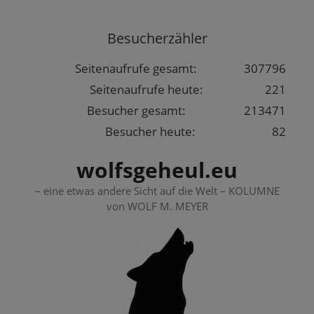
Springe
zum
Besucherzähler
Inhalt
Seitenaufrufe gesamt:
307796
Seitenaufrufe heute:
221
Besucher gesamt:
213471
Besucher heute:
82
wolfsgeheul.eu
– eine etwas andere Sicht auf die Welt – KOLUMNE
von WOLF M. MEYER