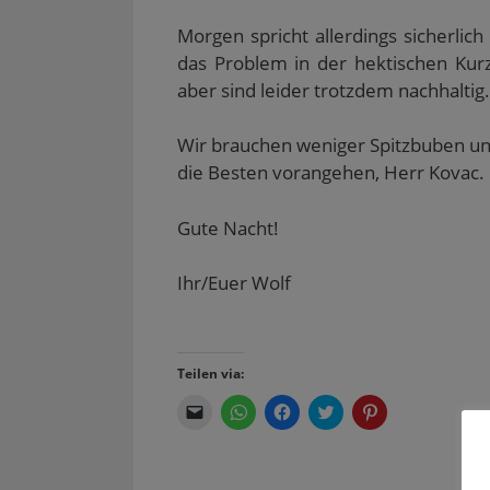
Morgen spricht allerdings sicherlich
das Problem in der hektischen Kurz
aber sind leider trotzdem nachhaltig.
Wir brauchen weniger Spitzbuben un
die Besten vorangehen, Herr Kovac.
Gute Nacht!
Ihr/Euer Wolf
Teilen via:
K
K
K
K
K
l
l
l
l
l
i
i
i
i
i
c
c
c
c
c
k
k
k
k
k
e
e
,
,
,