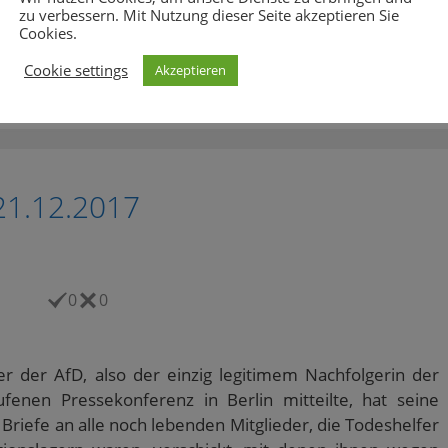
zu verbessern. Mit Nutzung dieser Seite akzeptieren Sie
Cookies.
,
FC Bayern München
,
FC Liverpool
,
Moral
,
Nico Kovac
,
Cookie settings
Akzeptieren
21.12.2017
0
0
r der AfD, also der einzig legitimem Nachfolgerin der
ufenen Pressekonferenz in Berlin mitteilte, hat seine
riefe an alle noch lebenden Mitglieder, die Todeshelfer