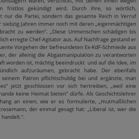
rationslagern waren, verschickt, mit denen ihnen wegen
n fristlos gekündigt wird. Durch ihre, so wörtlich,
t nur die Partei, sondern das gesamte Reich in Verruf
er siebzig Jahren immer noch mit deren „eigenmächtigen
bracht zu werden“. „Diese Unmenschen schädigen bis
tlich erregte Chef-Agitator aus. Auf Nachfrage gestand er
equente Vorgehen der befreundeten Ex-KdF-Schmiede aus
er, der alleinig die Abgasmanipulation zu verantworten
aft worden ist, mächtig beeindruckt und auf die Idee, im
ndlich aufzuräumen, gebracht habe. Der ebenfalls
 seinem Patron pflichtschuldig bei und ergänzte, man
“ jetzt geschlossen vor sich hertreiben, „weil eine
Schande keine Heimat bieten“ dürfe. Als Geschichtslehrer
ang an einen, wie er es formulierte, „mutmaßlichen
resemann, der einmal gesagt hat: „Liberal ist, wer die
 handelt.“.