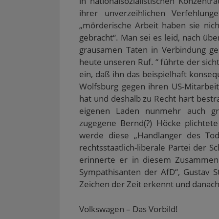
in nationalsozialistischen Konzent
s
F
n
n
e
e
e
s
s
n
ihrer unverzeihlichen Verfehlunge
n
n
t
t
s
„mörderische Arbeit haben sie nich
d
s
e
e
t
e
t
r
r
e
gebracht“. Man sei es leid, nach üb
n
e
g
g
r
(
r
e
e
g
grausamen Taten in Verbindung ge
W
g
ö
ö
e
i
e
f
f
ö
heute unseren Ruf. “ führte der sich
r
ö
f
f
f
d
f
n
n
f
ein, daß ihn das beispielhaft kons
i
f
e
e
n
n
n
t
t
e
Wolfsburg gegen ihren US-Mitarbeit
n
e
)
)
t
e
t
)
hat und deshalb zu Recht hart bestr
u
)
e
eigenen Laden nunmehr auch grü
m
F
zugegene Bernd(?) Höcke plichtete
e
n
werde diese „Handlanger des Todes
s
t
rechtsstaatlich-liberale Partei der 
e
r
erinnerte er in diesem Zusammenh
g
e
Sympathisanten der AfD“, Gustav St
ö
Zeichen der Zeit erkennt und danach
f
f
n
e
Volkswagen – Das Vorbild!
t
)