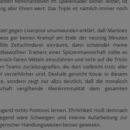
nten Millionärsdiven im Spielerkader bisher leistet, ist
ng aller Ehren wert. Das Triple ist nämlich immer noch
piel gegen Liverpool unumwunden erklärt, daß Martinez
tness gar keinen Krampf am Ende der neunzig Minuten
te Zeitschinderei einräumt, dann schwindet meine
stbewußten Trainers einer Spitzenmannschaft sollte es
risch fairen Mitteln einzufahren und nicht auf die Tricks
n Teams zurückzugreifen, die dort vielleicht trotz aller
t verzeihlicher sind. Deshalb gereicht Kovac in diesem
hre, sondern zeigt nur allzu deutlich, daß die moralisch
chaft vergiftende Kleinkriminalität dem gesamten
gend nichts Positives lernen. Ehrlichkeit muß demnach
liegend wäre Schweigen und interne Aufarbeitung zur
ügerischer Handlungsweisen besser gewesen.