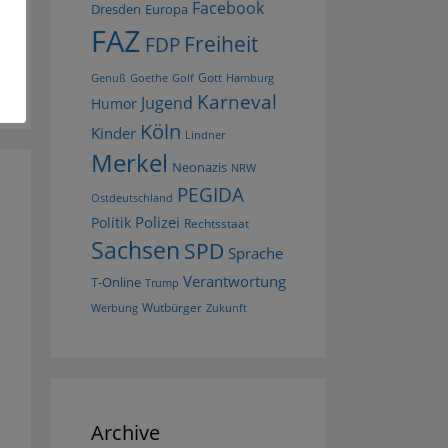
Facebook
Dresden
Europa
FAZ
Freiheit
FDP
Gott
Goethe
Golf
Hamburg
Genuß
Karneval
Jugend
Humor
Köln
Kinder
Lindner
Merkel
Neonazis
NRW
PEGIDA
Ostdeutschland
Polizei
Politik
Rechtsstaat
Sachsen
SPD
Sprache
Verantwortung
T-Online
Trump
Wutbürger
Werbung
Zukunft
Archive