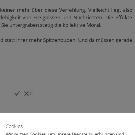
 keiner mehr über diese Verfehlung. Vielleicht liegt also
lebigkeit von Ereignissen und Nachrichten. Die Effekte
 Sie untergraben stetig die kollektive Moral.
d statt ihrer mehr Spitzenbuben. Und da müssen gerade
1
0
Cookies
Wir nutzen Cookies, um unsere Dienste zu erbringen und