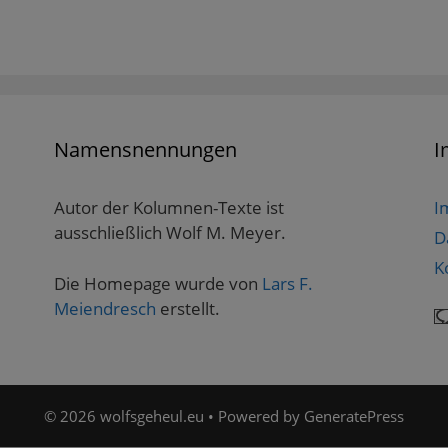
Namensnennungen
I
Autor der Kolumnen-Texte ist
I
ausschließlich Wolf M. Meyer.
D
K
Die Homepage wurde von
Lars F.
Meiendresch
erstellt.
© 2026 wolfsgeheul.eu
• Powered by
GeneratePress