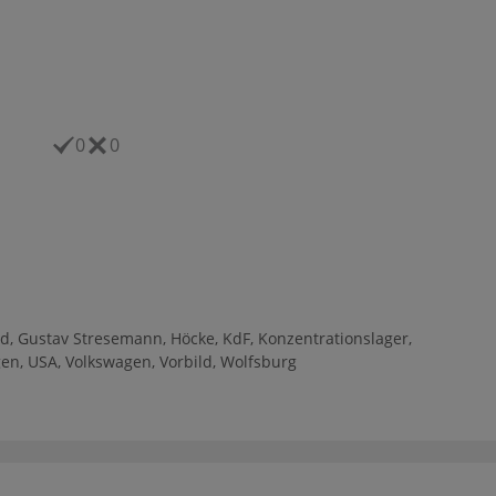
0
0
nd
,
Gustav Stresemann
,
Höcke
,
KdF
,
Konzentrationslager
,
gen
,
USA
,
Volkswagen
,
Vorbild
,
Wolfsburg