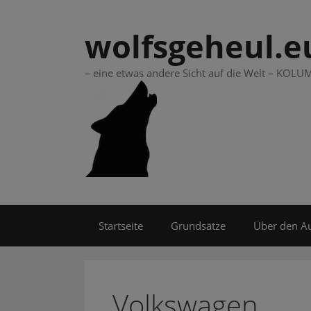
Springe
zum
wolfsgeheul.e
Inhalt
– eine etwas andere Sicht auf die Welt – KO
Startseite
Grundsätze
Über den A
Volkswagen