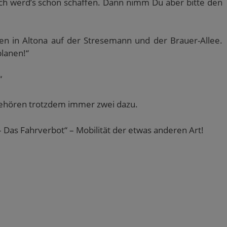
 ich werd’s schon schaffen. Dann nimm Du aber bitte den
gen in Altona auf der Stresemann und der Brauer-Allee.
lanen!“
“
 gehören trotzdem immer zwei dazu.
 Das Fahrverbot“ – Mobilität der etwas anderen Art!