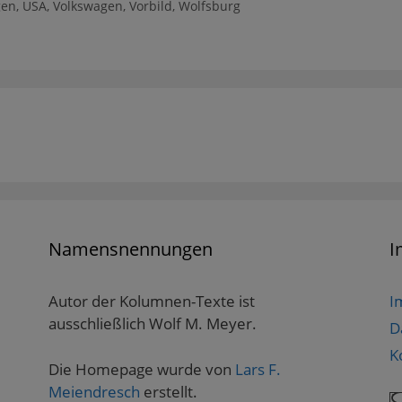
gen
,
USA
,
Volkswagen
,
Vorbild
,
Wolfsburg
Namensnennungen
I
Autor der Kolumnen-Texte ist
I
ausschließlich Wolf M. Meyer.
D
K
Die Homepage wurde von
Lars F.
Meiendresch
erstellt.