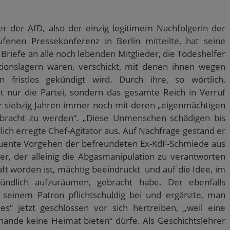
r der AfD, also der einzig legitimem Nachfolgerin der
ufenen Pressekonferenz in Berlin mitteilte, hat seine
riefe an alle noch lebenden Mitglieder, die Todeshelfer
rationslagern waren, verschickt, mit denen ihnen wegen
n fristlos gekündigt wird. Durch ihre, so wörtlich,
t nur die Partei, sondern das gesamte Reich in Verruf
er siebzig Jahren immer noch mit deren „eigenmächtigen
bracht zu werden“. „Diese Unmenschen schädigen bis
tlich erregte Chef-Agitator aus. Auf Nachfrage gestand er
equente Vorgehen der befreundeten Ex-KdF-Schmiede aus
er, der alleinig die Abgasmanipulation zu verantworten
aft worden ist, mächtig beeindruckt und auf die Idee, im
ndlich aufzuräumen, gebracht habe. Der ebenfalls
 seinem Patron pflichtschuldig bei und ergänzte, man
“ jetzt geschlossen vor sich hertreiben, „weil eine
Schande keine Heimat bieten“ dürfe. Als Geschichtslehrer