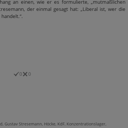
ang an einen, wie er es formulierte, „mutmaßlichen
resemann, der einmal gesagt hat: „Liberal ist, wer die
 handelt.“.
0
0
nd
,
Gustav Stresemann
,
Höcke
,
KdF
,
Konzentrationslager
,