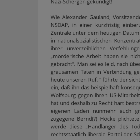
Nazi-Schergen gekündigt!
k
(
i
i
W
p
W
r
r
i
e
i
d
d
r
r
r
i
i
d
Wie Alexander Gauland, Vorsitzende
E
d
n
n
i
-
i
n
n
n
NSDAP, in einer kurzfristig einber
M
n
e
e
n
a
n
u
u
e
Zentrale unter dem heutigen Datum B
i
e
e
e
u
l
u
m
m
e
in nationalsozialistischen Konzent
z
e
F
F
m
u
m
e
e
F
ihrer unverzeihlichen Verfehlunge
s
F
n
n
e
e
e
s
s
n
„mörderische Arbeit haben sie nich
n
n
t
t
s
d
s
e
e
t
gebracht“. Man sei es leid, nach üb
e
t
r
r
e
n
e
g
g
r
grausamen Taten in Verbindung ge
(
r
e
e
g
W
g
ö
ö
e
heute unseren Ruf. “ führte der sich
i
e
f
f
ö
r
ö
f
f
f
ein, daß ihn das beispielhaft kons
d
f
n
n
f
Wolfsburg gegen ihren US-Mitarbeit
i
f
e
e
n
n
n
t
t
e
hat und deshalb zu Recht hart bestr
n
e
)
)
t
e
t
)
eigenen Laden nunmehr auch grü
u
)
e
zugegene Bernd(?) Höcke plichtete
m
F
werde diese „Handlanger des Todes
e
n
rechtsstaatlich-liberale Partei der 
s
t