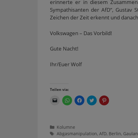
erinnerte er in diesem Zusammenh
e
r
Sympathisanten der AfD“, Gustav St
g
e
Zeichen der Zeit erkennt und danach
ö
f
f
n
Volkswagen – Das Vorbild!
e
t
)
Gute Nacht!
Ihr/Euer Wolf
Teilen via:
K
K
K
K
K
l
l
l
l
l
i
i
i
i
i
c
c
c
c
c
k
k
k
k
k
e
e
,
,
,
n
n
u
u
u
Kategorien
Kolumne
,
,
m
m
m
u
u
a
ü
a
Schlagwörter
Abgasmanipulation
,
AfD
,
Berlin
,
Gaula
m
m
u
b
u