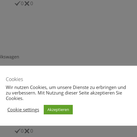
0
0
olkswagen
Cookies
Wir nutzen Cookies, um unsere Dienste zu erbringen und
zu verbessern. Mit Nutzung dieser Seite akzeptieren Sie
Cookies.
21.12.2017
Cookie settings
Akzeptieren
0
0