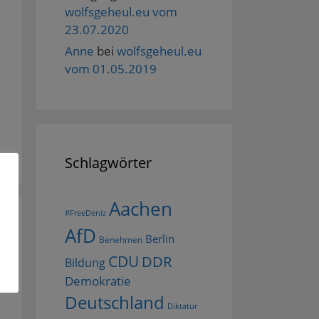
wolfsgeheul.eu vom
23.07.2020
Anne
bei
wolfsgeheul.eu
vom 01.05.2019
Schlagwörter
Aachen
#FreeDeniz
AfD
Berlin
Benehmen
CDU
DDR
Bildung
Demokratie
Deutschland
Diktatur