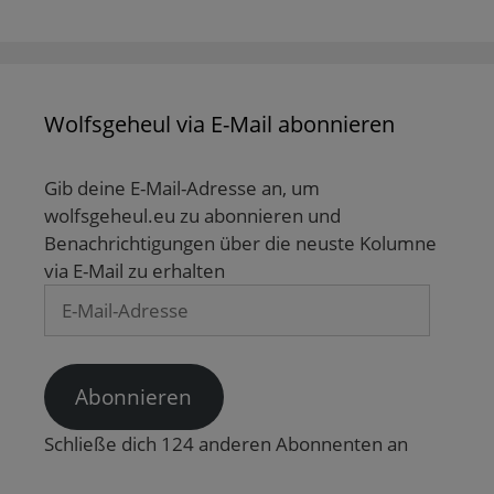
d
f
n
n
f
i
f
e
e
n
n
n
t
t
e
n
e
)
)
t
e
t
)
u
)
e
m
F
Wolfsgeheul via E-Mail abonnieren
e
n
s
t
Gib deine E-Mail-Adresse an, um
e
r
wolfsgeheul.eu zu abonnieren und
g
e
Benachrichtigungen über die neuste Kolumne
ö
f
via E-Mail zu erhalten
f
n
E-
e
t
Mail-
)
Adresse
Abonnieren
Schließe dich 124 anderen Abonnenten an