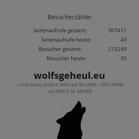
Springe
zum
Besucherzähler
Inhalt
Seitenaufrufe gesamt:
307411
Seitenaufrufe heute:
43
Besucher gesamt:
213249
Besucher heute:
35
wolfsgeheul.eu
– eine etwas andere Sicht auf die Welt – KOLUMNE
von WOLF M. MEYER