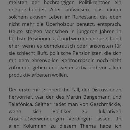
meisten der hochrangigen Politikrentner ein
u
)
e
entsprechendes Alter aufwiesen, das einem
m
F
solchem aktiven Leben im Ruhestand, das eben
e
n
nicht mehr die Überholspur benutzt, entsprach.
s
t
Heute steigen Menschen in jüngeren Jahren in
e
r
höchste Positionen auf und werden entsprechend
g
e
eher, wenn es demokratisch oder ansonsten für
ö
f
sie schlecht läuft, politische Pensionisten, die sich
f
n
mit dem ehrenvollen Rentnerdasein noch nicht
e
t
zufrieden geben und weiter aktiv und vor allem
)
produktiv arbeiten wollen.
Der erste mir erinnerliche Fall, der Diskussionen
hervorrief, war der des Martin Bangemann und
Telefónica. Seither redet man von Geschmäckle,
wenn sich Politiker zu lukrativen
Anschlußverwendungen verdingen lassen. In
allen Kolumnen zu diesem Thema habe ich