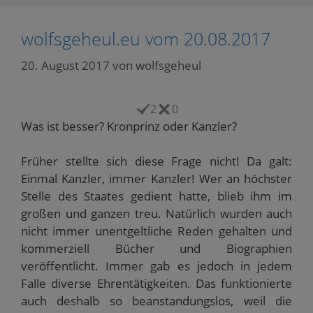
i
u
e
e
t
n
t
i
i
e
e
e
l
l
i
wolfsgeheul.eu vom 20.08.2017
n
i
e
e
l
L
l
n
n
e
i
e
(
(
n
n
n
W
W
(
20. August 2017
von
wolfsgeheul
k
(
i
i
W
p
W
r
r
i
e
i
d
d
r
r
r
i
i
d
2
0
E
d
n
n
i
-
i
n
n
n
Was ist besser? Kronprinz oder Kanzler?
M
n
e
e
n
a
n
u
u
e
i
e
e
e
u
l
u
m
m
e
Früher stellte sich diese Frage nicht! Da galt:
z
e
F
F
m
u
m
e
e
F
Einmal Kanzler, immer Kanzler! Wer an höchster
s
F
n
n
e
e
e
s
s
n
Stelle des Staates gedient hatte, blieb ihm im
n
n
t
t
s
d
s
e
e
t
großen und ganzen treu. Natürlich wurden auch
e
t
r
r
e
n
e
g
g
r
nicht immer unentgeltliche Reden gehalten und
(
r
e
e
g
W
g
ö
ö
e
kommerziell Bücher und Biographien
i
e
f
f
ö
r
ö
f
f
f
veröffentlicht. Immer gab es jedoch in jedem
d
f
n
n
f
i
f
e
e
n
Falle diverse Ehrentätigkeiten. Das funktionierte
n
n
t
t
e
auch deshalb so beanstandungslos, weil die
n
e
)
)
t
e
t
)