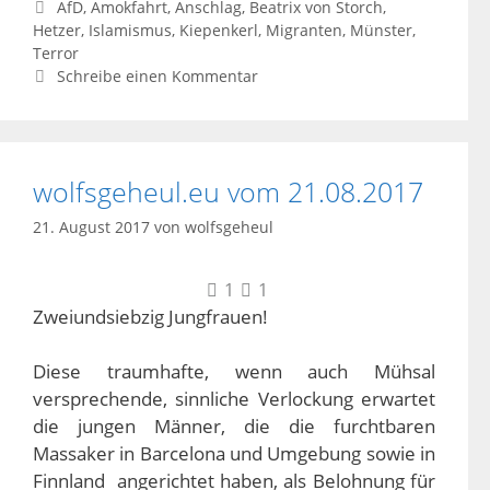
Schlagwörter
AfD
,
Amokfahrt
,
Anschlag
,
Beatrix von Storch
,
Hetzer
,
Islamismus
,
Kiepenkerl
,
Migranten
,
Münster
,
Terror
Schreibe einen Kommentar
wolfsgeheul.eu vom 21.08.2017
21. August 2017
von
wolfsgeheul
1
1
Zweiundsiebzig Jungfrauen!
Diese traumhafte, wenn auch Mühsal
versprechende, sinnliche Verlockung erwartet
die jungen Männer, die die furchtbaren
Massaker in Barcelona und Umgebung sowie in
Finnland angerichtet haben, als Belohnung für