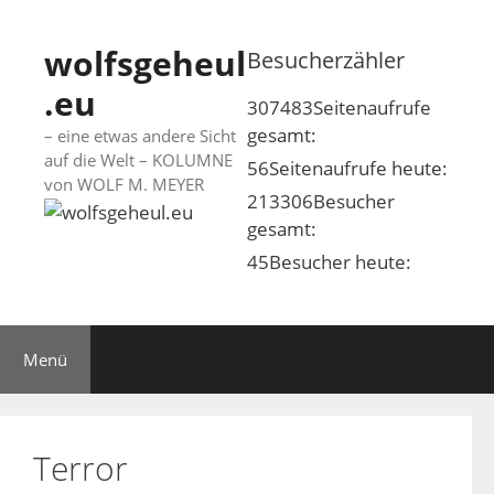
Springe
zum
wolfsgeheul
Besucherzähler
Inhalt
.eu
307483
Seitenaufrufe
gesamt:
– eine etwas andere Sicht
auf die Welt – KOLUMNE
56
Seitenaufrufe heute:
von WOLF M. MEYER
213306
Besucher
gesamt:
45
Besucher heute:
Menü
Terror