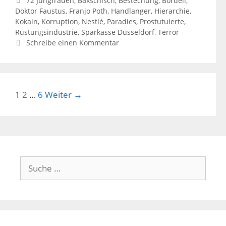
72 Jungfrauen
,
Bakschisch
,
Bestechung
,
Bordell
,
Doktor Faustus
,
Franjo Poth
,
Handlanger
,
Hierarchie
,
Kokain
,
Korruption
,
Nestlé
,
Paradies
,
Prostutuierte
,
Rüstungsindustrie
,
Sparkasse Düsseldorf
,
Terror
Schreibe einen Kommentar
Beitrags-
1
2
…
6
Weiter →
Navigation
Suche
nach: