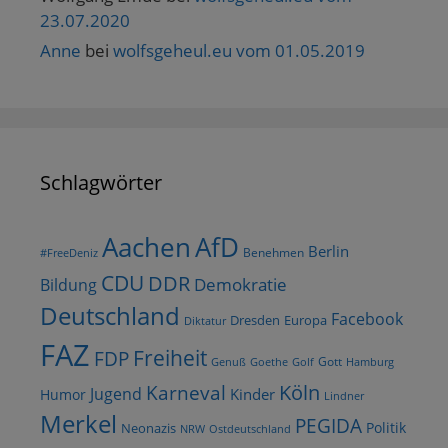
23.07.2020
Anne
bei
wolfsgeheul.eu vom 01.05.2019
Schlagwörter
AfD
Aachen
Berlin
Benehmen
#FreeDeniz
CDU
DDR
Demokratie
Bildung
Deutschland
Facebook
Dresden
Europa
Diktatur
FAZ
Freiheit
FDP
Gott
Goethe
Golf
Hamburg
Genuß
Köln
Karneval
Jugend
Kinder
Humor
Lindner
Merkel
PEGIDA
Politik
Neonazis
NRW
Ostdeutschland