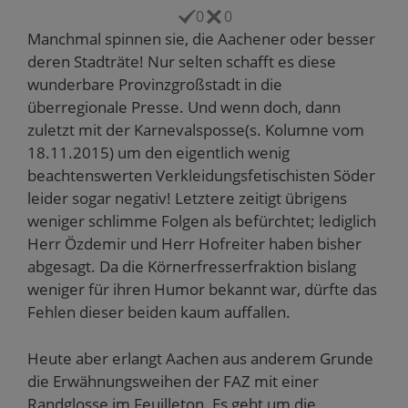
-
i
n
n
n
M
n
e
e
n
0
0
a
n
u
u
e
i
e
e
e
u
Manchmal spinnen sie, die Aachener oder besser
l
u
m
m
e
deren Stadträte! Nur selten schafft es diese
z
e
F
F
m
u
m
e
e
F
wunderbare Provinzgroßstadt in die
s
F
n
n
e
e
e
s
s
n
überregionale Presse. Und wenn doch, dann
n
n
t
t
s
d
s
e
e
t
zuletzt mit der Karnevalsposse(s. Kolumne vom
e
t
r
r
e
n
e
g
g
r
18.11.2015) um den eigentlich wenig
(
r
e
e
g
W
g
ö
ö
e
beachtenswerten Verkleidungsfetischisten Söder
i
e
f
f
ö
r
ö
f
f
f
leider sogar negativ! Letztere zeitigt übrigens
d
f
n
n
f
i
f
e
e
n
weniger schlimme Folgen als befürchtet; lediglich
n
n
t
t
e
n
e
)
)
t
Herr Özdemir und Herr Hofreiter haben bisher
e
t
)
u
)
abgesagt. Da die Körnerfresserfraktion bislang
e
m
weniger für ihren Humor bekannt war, dürfte das
F
e
Fehlen dieser beiden kaum auffallen.
n
s
t
Heute aber erlangt Aachen aus anderem Grunde
e
r
die Erwähnungsweihen der FAZ mit einer
g
e
Randglosse im Feuilleton. Es geht um die
ö