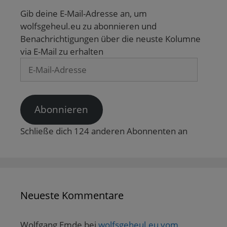
m
F
Gib deine E-Mail-Adresse an, um
e
n
wolfsgeheul.eu zu abonnieren und
s
t
Benachrichtigungen über die neuste Kolumne
e
via E-Mail zu erhalten
r
g
E-
e
ö
Mail-
f
f
Adresse
n
e
t
Abonnieren
)
Schließe dich 124 anderen Abonnenten an
Neueste Kommentare
Wolfgang Emde
bei
wolfsgeheul.eu vom