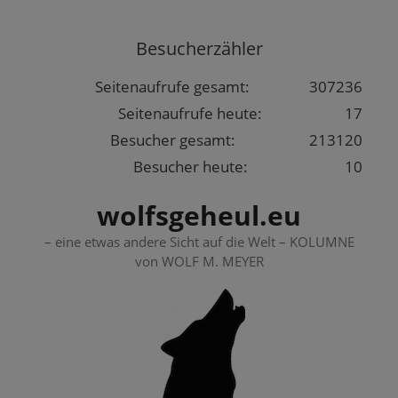
Springe
zum
Besucherzähler
Inhalt
Seitenaufrufe gesamt:
307236
Seitenaufrufe heute:
17
Besucher gesamt:
213120
Besucher heute:
10
wolfsgeheul.eu
– eine etwas andere Sicht auf die Welt – KOLUMNE
von WOLF M. MEYER