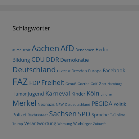
Schlagwörter
AfD
Aachen
Berlin
Benehmen
#FreeDeniz
CDU
DDR
Demokratie
Bildung
Deutschland
Facebook
Dresden
Europa
Diktatur
FAZ
Freiheit
FDP
Gott
Goethe
Golf
Hamburg
Genuß
Köln
Karneval
Jugend
Kinder
Humor
Lindner
Merkel
PEGIDA
Politik
Neonazis
NRW
Ostdeutschland
Sachsen
SPD
Polizei
Sprache
T-Online
Rechtsstaat
Verantwortung
Wutbürger
Trump
Werbung
Zukunft