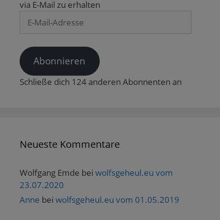
n
via E-Mail zu erhalten
s
t
E-
e
r
Mail-
g
e
Adresse
ö
f
f
Abonnieren
n
e
t
Schließe dich 124 anderen Abonnenten an
)
Neueste Kommentare
Wolfgang Emde
bei
wolfsgeheul.eu vom
23.07.2020
Anne
bei
wolfsgeheul.eu vom 01.05.2019