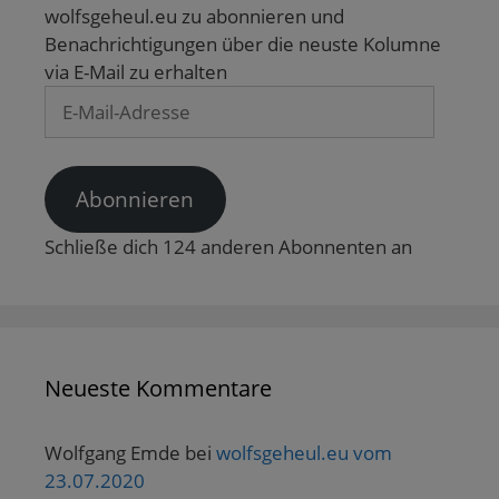
r
wolfsgeheul.eu zu abonnieren und
g
e
Benachrichtigungen über die neuste Kolumne
ö
f
via E-Mail zu erhalten
f
n
E-
e
t
Mail-
)
Adresse
Abonnieren
Schließe dich 124 anderen Abonnenten an
Neueste Kommentare
Wolfgang Emde
bei
wolfsgeheul.eu vom
23.07.2020