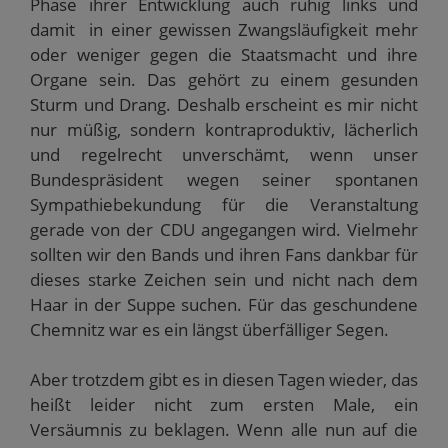
Phase ihrer Entwicklung auch ruhig links und
e
r
damit in einer gewissen Zwangsläufigkeit mehr
g
e
oder weniger gegen die Staatsmacht und ihre
ö
Organe sein. Das gehört zu einem gesunden
f
f
Sturm und Drang. Deshalb erscheint es mir nicht
n
e
nur müßig, sondern kontraproduktiv, lächerlich
t
)
und regelrecht unverschämt, wenn unser
Bundespräsident wegen seiner spontanen
Sympathiebekundung für die Veranstaltung
gerade von der CDU angegangen wird. Vielmehr
sollten wir den Bands und ihren Fans dankbar für
dieses starke Zeichen sein und nicht nach dem
Haar in der Suppe suchen. Für das geschundene
Chemnitz war es ein längst überfälliger Segen.
Aber trotzdem gibt es in diesen Tagen wieder, das
heißt leider nicht zum ersten Male, ein
Versäumnis zu beklagen. Wenn alle nun auf die