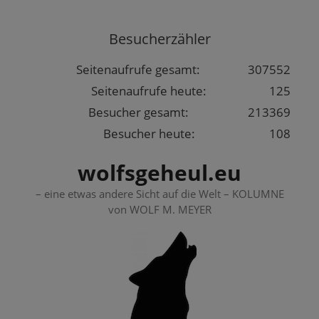
Springe
zum
Besucherzähler
Inhalt
Seitenaufrufe gesamt:
307552
Seitenaufrufe heute:
125
Besucher gesamt:
213369
Besucher heute:
108
wolfsgeheul.eu
– eine etwas andere Sicht auf die Welt – KOLUMNE
von WOLF M. MEYER