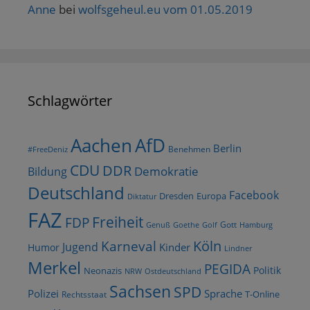
Anne
bei
wolfsgeheul.eu vom 01.05.2019
Schlagwörter
AfD
Aachen
Berlin
Benehmen
#FreeDeniz
CDU
DDR
Demokratie
Bildung
Deutschland
Facebook
Dresden
Europa
Diktatur
FAZ
Freiheit
FDP
Gott
Goethe
Golf
Hamburg
Genuß
Köln
Karneval
Jugend
Kinder
Humor
Lindner
Merkel
PEGIDA
Politik
Neonazis
NRW
Ostdeutschland
Sachsen
SPD
Polizei
Sprache
T-Online
Rechtsstaat