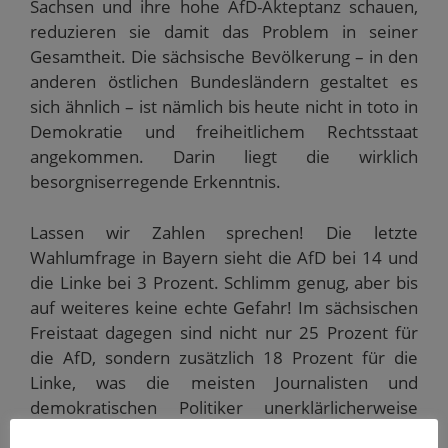
Sachsen und ihre hohe AfD-Akteptanz schauen,
reduzieren sie damit das Problem in seiner
Gesamtheit. Die sächsische Bevölkerung – in den
anderen östlichen Bundesländern gestaltet es
sich ähnlich – ist nämlich bis heute nicht in toto in
Demokratie und freiheitlichem Rechtsstaat
angekommen. Darin liegt die wirklich
besorgniserregende Erkenntnis.
Lassen wir Zahlen sprechen! Die letzte
Wahlumfrage in Bayern sieht die AfD bei 14 und
die Linke bei 3 Prozent. Schlimm genug, aber bis
auf weiteres keine echte Gefahr! Im sächsischen
Freistaat dagegen sind nicht nur 25 Prozent für
die AfD, sondern zusätzlich 18 Prozent für die
Linke, was die meisten Journalisten und
demokratischen Politiker unerklärlicherweise
geflissentlich übersehen bzw. für nicht