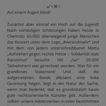
k
(
i
i
W
p
W
r
r
i
4
0
e
i
d
d
r
r
r
i
i
d
Auf einem Augen blind?
E
d
n
n
i
-
i
n
n
n
M
n
e
e
n
a
n
u
u
e
Zunächst aber einmal ein Hoch auf die Jugend!
i
e
e
e
u
l
u
m
m
e
Nach vorläufigen Schätzungen haben heute in
z
e
F
F
m
u
m
e
e
F
Chemnitz 65.000 überwiegend junge Menschen
s
F
n
n
e
e
e
s
s
n
das Konzert unter dem Logo „#wirsindmehr“ und
n
n
t
t
s
mit dem von jedem unterschreibbaren Motto
d
s
e
e
t
e
t
r
r
e
„Aufstehen gegen rechte Hetze – Solidarität statt
n
e
g
g
r
(
r
e
e
g
Rassismus“ besucht. Mit „nur“ 20.000
W
g
ö
ö
e
i
e
f
f
ö
Teilnehmern war gerechnet worden. Was für ein
r
ö
f
f
f
d
f
n
n
f
grandioses Statement! Und daß die
i
f
e
e
n
n
n
t
t
e
aufgetretenen Bands allesamt eine linke
n
e
)
)
t
e
t
)
Gesinnung hegen, liegt in der Natur der Sache,
u
)
e
wenn man bedenkt, daß es grundsätzlich kaum
m
F
gute rechtsorientierte Künstler gibt. Außerdem
e
n
sollten unsere Adoleszenten in einer bestimmten
s
t