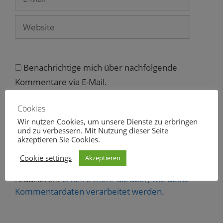
f
Mail
f
n
Website
e
t
)
Benachrichtige mich über nachfolgende
Kommentare via E-Mail.
Benachrichtige mich über neue Beiträge via E-
Cookies
Mail.
Wir nutzen Cookies, um unsere Dienste zu erbringen
und zu verbessern. Mit Nutzung dieser Seite
akzeptieren Sie Cookies.
Cookie settings
Akzeptieren
Diese Website verwendet Akismet, um Spam zu
reduzieren.
Erfahre mehr darüber, wie deine
Kommentardaten verarbeitet werden
.