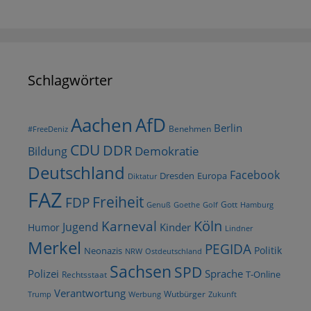
Schlagwörter
AfD
Aachen
Berlin
Benehmen
#FreeDeniz
CDU
DDR
Demokratie
Bildung
Deutschland
Facebook
Dresden
Europa
Diktatur
FAZ
Freiheit
FDP
Gott
Goethe
Golf
Hamburg
Genuß
Köln
Karneval
Jugend
Kinder
Humor
Lindner
Merkel
PEGIDA
Politik
Neonazis
NRW
Ostdeutschland
Sachsen
SPD
Polizei
Sprache
T-Online
Rechtsstaat
Verantwortung
Wutbürger
Trump
Werbung
Zukunft