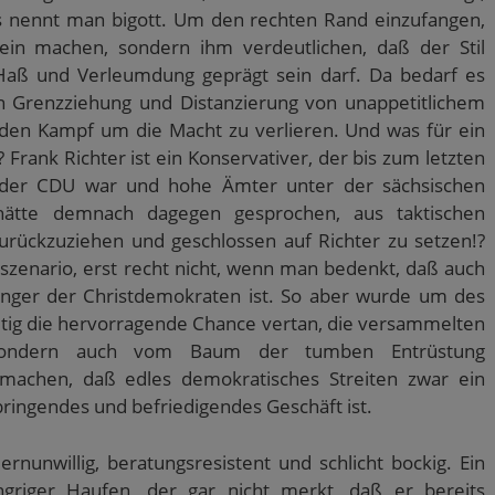
as nennt man bigott. Um den rechten Rand einzufangen,
in machen, sondern ihm verdeutlichen, daß der Stil
Haß und Verleumdung geprägt sein darf. Da bedarf es
 Grenzziehung und Distanzierung von unappetitlichem
n, den Kampf um die Macht zu verlieren. Und was für ein
 Frank Richter ist ein Konservativer, der bis zum letzten
ed der CDU war und hohe Ämter unter der sächsischen
 hätte demnach dagegen gesprochen, aus taktischen
rückzuziehen und geschlossen auf Richter zu setzen!?
szenario, erst recht nicht, wenn man bedenkt, daß auch
änger der Christdemokraten ist. So aber wurde um des
tig die hervorragende Chance vertan, die versammelten
 sondern auch vom Baum der tumben Entrüstung
umachen, daß edles demokratisches Streiten zwar ein
ringendes und befriedigendes Geschäft ist.
ernunwillig, beratungsresistent und schlicht bockig. Ein
ungriger Haufen, der gar nicht merkt, daß er bereits