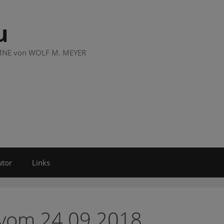
u
LUMNE von WOLF M. MEYER
utor
Links
 vom 24.09.2018