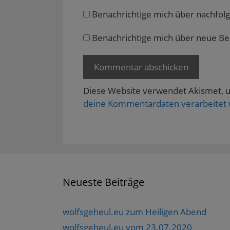
g
e
Benachrichtige mich über nachfol
ö
f
f
n
Benachrichtige mich über neue Beit
e
t
)
Diese Website verwendet Akismet, 
deine Kommentardaten verarbeitet
Neueste Beiträge
wolfsgeheul.eu zum Heiligen Abend
wolfsgeheul.eu vom 23.07.2020