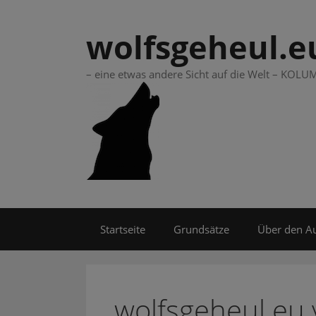
Springe
zum
wolfsgeheul.e
Inhalt
– eine etwas andere Sicht auf die Welt – KO
Startseite
Grundsätze
Über den A
wolfsgeheul.eu