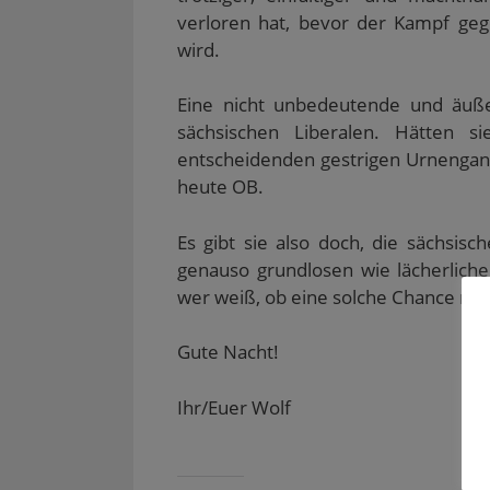
verloren hat, bevor der Kampf geg
wird.
Eine nicht unbedeutende und äußer
sächsischen Liberalen. Hätten s
entscheidenden gestrigen Urnengang
heute OB.
Es gibt sie also doch, die sächsisc
genauso grundlosen wie lächerlich
wer weiß, ob eine solche Chance n
Gute Nacht!
Ihr/Euer Wolf