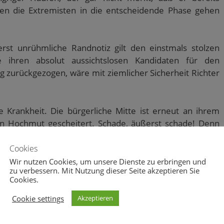
en die Extremisten in die entscheidende Phase gehen
st unrühmliche Randnotiz gilt den einstmals stolzen
ie ihren absolut aussichtslosen Kandidaten für den
 zurückgezogen, wäre mit ziemlicher Sicherheit Richter
he Krankheit. Die bürgerliche Mitte ist erneut an ihrem
en Hochmut gescheitert. Schade, äußerst schade! Denn
och einmal wiederkommt.
Cookies
Wir nutzen Cookies, um unsere Dienste zu erbringen und
zu verbessern. Mit Nutzung dieser Seite akzeptieren Sie
Cookies.
Cookie settings
Akzeptieren
2
0