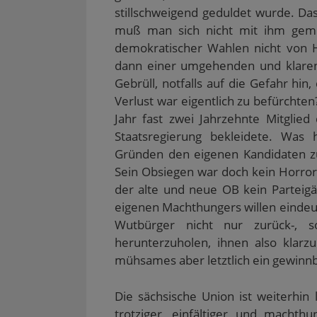
stillschweigend geduldet wurde. D
muß man sich nicht mit ihm geme
demokratischer Wahlen nicht von 
dann einer umgehenden und klaren
Gebrüll, notfalls auf die Gefahr hi
Verlust war eigentlich zu befürchten?
Jahr fast zwei Jahrzehnte Mitgli
Staatsregierung bekleidete. Was
Gründen den eigenen Kandidaten zu
Sein Obsiegen war doch kein Horror
der alte und neue OB kein Parteig
eigenen Machthungers willen eindeu
Wutbürger nicht nur zurück-,
herunterzuholen, ihnen also klarz
mühsames aber letztlich ein gewinnb
Die sächsische Union ist weiterhin l
trotziger, einfältiger und machth