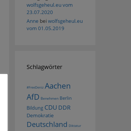
wolfsgeheul.eu vom
23.07.2020
Anne
bei
wolfsgeheul.eu
vom 01.05.2019
Schlagwörter
Aachen
#FreeDeniz
AfD
Berlin
Benehmen
CDU
DDR
Bildung
Demokratie
Deutschland
Diktatur