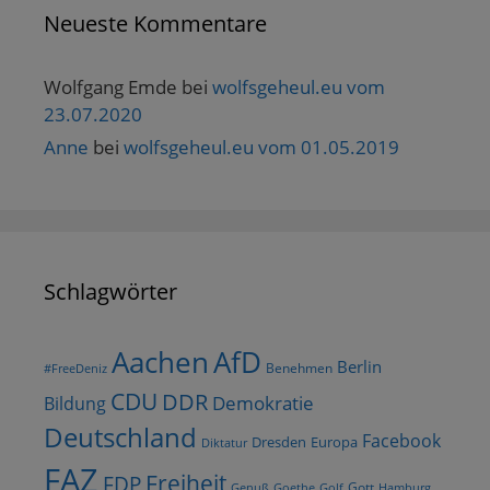
Neueste Kommentare
Wolfgang Emde
bei
wolfsgeheul.eu vom
23.07.2020
Anne
bei
wolfsgeheul.eu vom 01.05.2019
Schlagwörter
AfD
Aachen
Berlin
Benehmen
#FreeDeniz
CDU
DDR
Demokratie
Bildung
Deutschland
Facebook
Dresden
Europa
Diktatur
FAZ
Freiheit
FDP
Gott
Goethe
Golf
Hamburg
Genuß