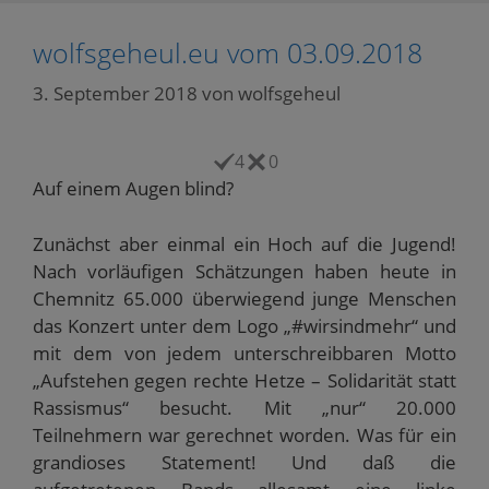
d
p
u
u
z
e
z
t
t
u
i
u
e
e
t
wolfsgeheul.eu vom 03.09.2018
n
t
i
i
e
e
e
l
l
i
n
i
e
e
l
3. September 2018
von
wolfsgeheul
L
l
n
n
e
i
e
(
(
n
n
n
W
W
(
k
(
i
i
W
p
W
r
r
i
4
0
e
i
d
d
r
r
r
i
i
d
Auf einem Augen blind?
E
d
n
n
i
-
i
n
n
n
M
n
e
e
n
a
n
u
u
e
Zunächst aber einmal ein Hoch auf die Jugend!
i
e
e
e
u
l
u
m
m
e
Nach vorläufigen Schätzungen haben heute in
z
e
F
F
m
u
m
e
e
F
Chemnitz 65.000 überwiegend junge Menschen
s
F
n
n
e
e
e
s
s
n
das Konzert unter dem Logo „#wirsindmehr“ und
n
n
t
t
s
mit dem von jedem unterschreibbaren Motto
d
s
e
e
t
e
t
r
r
e
„Aufstehen gegen rechte Hetze – Solidarität statt
n
e
g
g
r
(
r
e
e
g
Rassismus“ besucht. Mit „nur“ 20.000
W
g
ö
ö
e
i
e
f
f
ö
Teilnehmern war gerechnet worden. Was für ein
r
ö
f
f
f
d
f
n
n
f
grandioses Statement! Und daß die
i
f
e
e
n
n
n
t
t
e