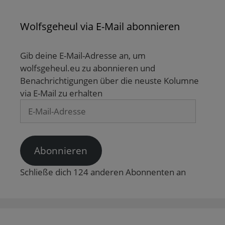
u
)
e
m
F
Wolfsgeheul via E-Mail abonnieren
e
n
s
t
Gib deine E-Mail-Adresse an, um
e
r
wolfsgeheul.eu zu abonnieren und
g
e
Benachrichtigungen über die neuste Kolumne
ö
f
via E-Mail zu erhalten
f
n
E-
e
t
Mail-
)
Adresse
Abonnieren
Schließe dich 124 anderen Abonnenten an