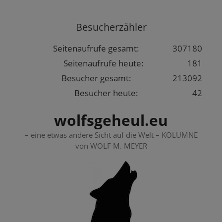
Springe
zum
Besucherzähler
Inhalt
Seitenaufrufe gesamt:
307180
Seitenaufrufe heute:
181
Besucher gesamt:
213092
Besucher heute:
42
wolfsgeheul.eu
– eine etwas andere Sicht auf die Welt – KOLUMNE
von WOLF M. MEYER