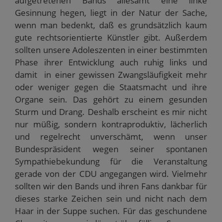
aufgetretenen Bands allesamt eine linke
n
e
)
)
t
e
t
)
Gesinnung hegen, liegt in der Natur der Sache,
u
)
e
wenn man bedenkt, daß es grundsätzlich kaum
m
F
gute rechtsorientierte Künstler gibt. Außerdem
e
n
sollten unsere Adoleszenten in einer bestimmten
s
t
Phase ihrer Entwicklung auch ruhig links und
e
r
damit in einer gewissen Zwangsläufigkeit mehr
g
e
oder weniger gegen die Staatsmacht und ihre
ö
Organe sein. Das gehört zu einem gesunden
f
f
Sturm und Drang. Deshalb erscheint es mir nicht
n
e
nur müßig, sondern kontraproduktiv, lächerlich
t
)
und regelrecht unverschämt, wenn unser
Bundespräsident wegen seiner spontanen
Sympathiebekundung für die Veranstaltung
gerade von der CDU angegangen wird. Vielmehr
sollten wir den Bands und ihren Fans dankbar für
dieses starke Zeichen sein und nicht nach dem
Haar in der Suppe suchen. Für das geschundene