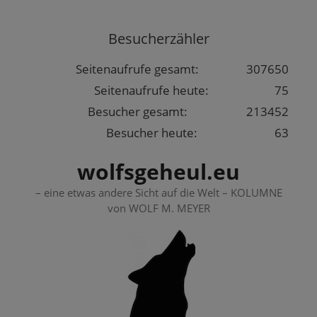
Springe
zum
Besucherzähler
Inhalt
Seitenaufrufe gesamt:
307650
Seitenaufrufe heute:
75
Besucher gesamt:
213452
Besucher heute:
63
wolfsgeheul.eu
– eine etwas andere Sicht auf die Welt – KOLUMNE
von WOLF M. MEYER