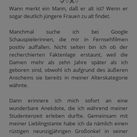
0
0
E
d
n
n
i
-
i
n
n
n
Wann merkt ein Mann, daß er alt ist? Wenn er
M
n
e
e
n
a
n
u
u
e
sogar deutlich jüngere Frauen zu alt findet.
i
e
e
e
u
l
u
m
m
e
z
e
F
F
m
u
m
e
e
F
Manchmal suche ich bei Google
s
F
n
n
e
e
e
s
s
n
Schauspielerinnen, die mir in Fernsehfilmen
n
n
t
t
s
d
s
e
e
t
positiv auffallen. Nicht selten bin ich ob der
e
t
r
r
e
n
e
g
g
r
recherchierten Faktenlage erstaunt, weil die
(
r
e
e
g
W
g
ö
ö
e
Damen mehr als zehn Jahre später als ich
i
e
f
f
ö
r
ö
f
f
f
geboren sind, obwohl ich aufgrund des äußeren
d
f
n
n
f
i
f
e
e
n
Anscheins sie bereits in meiner Alterskategorie
n
n
t
t
e
wähnte.
n
e
)
)
t
e
t
)
u
)
e
Dann erinnere ich mich sofort an eine
m
F
wunderbare Anekdote, die ich während meiner
e
n
Studentenzeit erleben durfte. Gemeinsam mit
s
t
meiner Lieblingstante habe ich da nämlich einen
e
r
rüstigen neunzigjährigen Großonkel in seiner
g
e