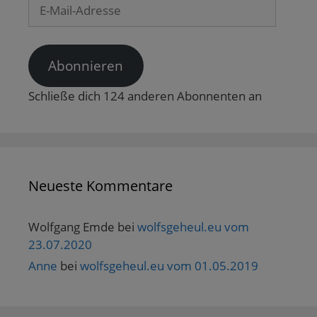
E-
e
ö
Mail-
f
f
Adresse
n
e
t
Abonnieren
)
Schließe dich 124 anderen Abonnenten an
Neueste Kommentare
Wolfgang Emde
bei
wolfsgeheul.eu vom
23.07.2020
Anne
bei
wolfsgeheul.eu vom 01.05.2019