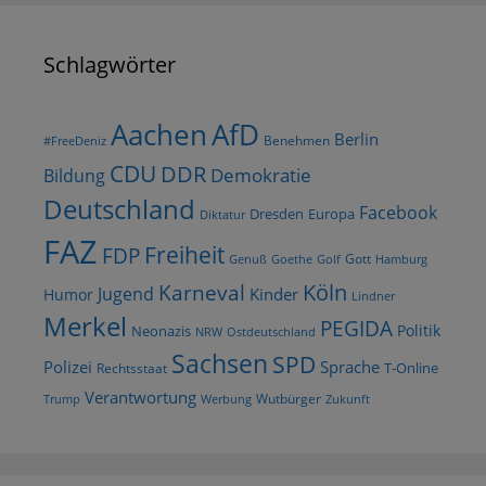
Schlagwörter
AfD
Aachen
Berlin
Benehmen
#FreeDeniz
CDU
DDR
Demokratie
Bildung
Deutschland
Facebook
Dresden
Europa
Diktatur
FAZ
Freiheit
FDP
Gott
Goethe
Golf
Hamburg
Genuß
Köln
Karneval
Jugend
Kinder
Humor
Lindner
Merkel
PEGIDA
Politik
Neonazis
NRW
Ostdeutschland
Sachsen
SPD
Polizei
Sprache
T-Online
Rechtsstaat
Verantwortung
Wutbürger
Trump
Werbung
Zukunft