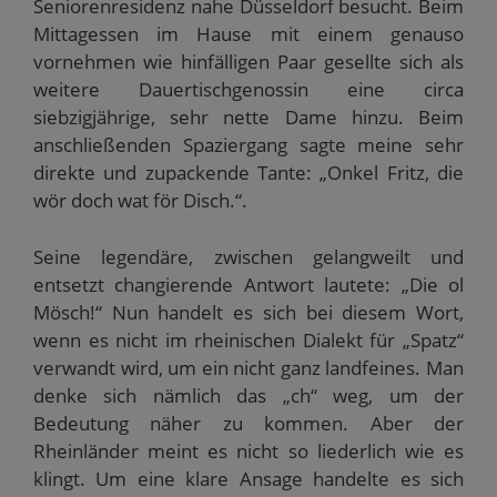
Seniorenresidenz nahe Düsseldorf besucht. Beim
ö
f
Mittagessen im Hause mit einem genauso
f
n
vornehmen wie hinfälligen Paar gesellte sich als
e
t
weitere Dauertischgenossin eine circa
)
siebzigjährige, sehr nette Dame hinzu. Beim
anschließenden Spaziergang sagte meine sehr
direkte und zupackende Tante: „Onkel Fritz, die
wör doch wat för Disch.“.
Seine legendäre, zwischen gelangweilt und
entsetzt changierende Antwort lautete: „Die ol
Mösch!“ Nun handelt es sich bei diesem Wort,
wenn es nicht im rheinischen Dialekt für „Spatz“
verwandt wird, um ein nicht ganz landfeines. Man
denke sich nämlich das „ch“ weg, um der
Bedeutung näher zu kommen. Aber der
Rheinländer meint es nicht so liederlich wie es
klingt. Um eine klare Ansage handelte es sich