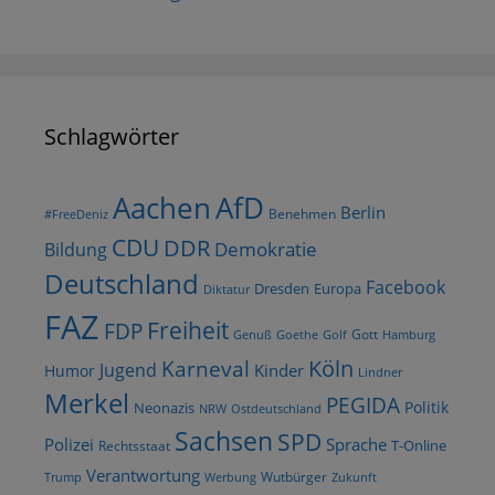
Schlagwörter
AfD
Aachen
Berlin
Benehmen
#FreeDeniz
CDU
DDR
Demokratie
Bildung
Deutschland
Facebook
Dresden
Europa
Diktatur
FAZ
Freiheit
FDP
Gott
Goethe
Golf
Hamburg
Genuß
Köln
Karneval
Jugend
Kinder
Humor
Lindner
Merkel
PEGIDA
Politik
Neonazis
NRW
Ostdeutschland
Sachsen
SPD
Polizei
Sprache
T-Online
Rechtsstaat
Verantwortung
Wutbürger
Trump
Werbung
Zukunft