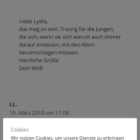
Liebe Lydia,
das mag so sein. Traurig für die Jungen,
die sich, wenn sie sich warum auch immer
darauf einlassen, mit den Alten
herumschlagen müssen.
Herzliche Grüße
Dein Wolf
LL.
10. März 2018 um 11:08
Cookies
Wir nutzen Cookies, um unsere Dienste zu erbringen
Geht Frauen nicht anders!