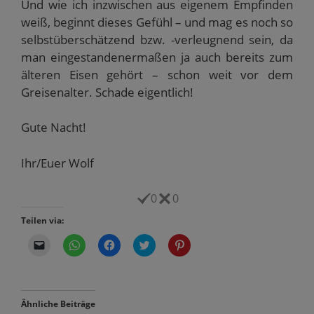
Und wie ich inzwischen aus eigenem Empfinden
weiß, beginnt dieses Gefühl – und mag es noch so
selbstüberschätzend bzw. -verleugnend sein, da
man eingestandenermaßen ja auch bereits zum
älteren Eisen gehört – schon weit vor dem
Greisenalter. Schade eigentlich!
Gute Nacht!
Ihr/Euer Wolf
0
0
Teilen via:
K
K
K
K
K
l
l
l
l
l
i
i
i
i
i
c
c
c
c
c
k
k
k
k
k
e
e
,
,
,
n
n
u
u
u
Ähnliche Beiträge
,
,
m
m
m