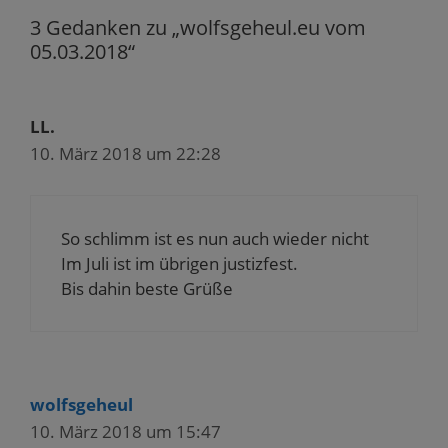
n
n
t
t
s
3 Gedanken zu „wolfsgeheul.eu vom
d
s
e
e
t
e
t
r
r
e
05.03.2018“
n
e
g
g
r
(
r
e
e
g
W
g
ö
ö
e
i
e
f
f
ö
r
ö
f
f
f
d
f
n
n
f
LL.
i
f
e
e
n
n
n
t
t
e
10. März 2018 um 22:28
n
e
)
)
t
e
t
)
u
)
e
m
F
e
So schlimm ist es nun auch wieder nicht
n
s
Im Juli ist im übrigen justizfest.
t
e
Bis dahin beste Grüße
r
g
e
ö
f
f
n
e
t
wolfsgeheul
)
10. März 2018 um 15:47