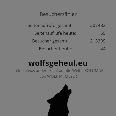
Springe
zum
Besucherzähler
Inhalt
Seitenaufrufe gesamt:
307482
Seitenaufrufe heute:
55
Besucher gesamt:
213305
Besucher heute:
44
wolfsgeheul.eu
– eine etwas andere Sicht auf die Welt – KOLUMNE
von WOLF M. MEYER