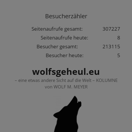
Springe
zum
Besucherzähler
Inhalt
Seitenaufrufe gesamt:
307227
Seitenaufrufe heute:
8
Besucher gesamt:
213115
Besucher heute:
5
wolfsgeheul.eu
– eine etwas andere Sicht auf die Welt – KOLUMNE
von WOLF M. MEYER