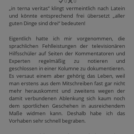
0
0
E
d
n
n
i
-
i
n
n
n
„in terna veritas“ klingt vermeintlich nach Latein
M
n
e
e
n
a
n
u
u
e
und könnte entsprechend frei übersetzt „aller
i
e
e
e
u
l
u
m
m
e
guten Dinge sind drei“ bedeuten!
z
e
F
F
m
u
m
e
e
F
s
F
n
n
e
e
e
s
s
n
Eigentlich hatte ich mir vorgenommen, die
n
n
t
t
s
d
s
e
e
t
sprachlichen Fehlleistungen der televisionären
e
t
r
r
e
n
e
g
g
r
Hilfsschüler auf Seiten der Kommentatoren und
(
r
e
e
g
W
g
ö
ö
e
Experten regelmäßig zu notieren und
i
e
f
f
ö
r
ö
f
f
f
geschlossen in einer Kolumne zu dokumentieren.
d
f
n
n
f
i
f
e
e
n
Es versaut einem aber gehörig das Leben, weil
n
n
t
t
e
man erstens aus dem Mitschreiben fast gar nicht
n
e
)
)
t
e
t
)
mehr herauskommt und zweitens wegen der
u
)
e
damit verbundenen Ablenkung sich kaum noch
m
F
dem sportlichen Geschehen in ausreichendem
e
n
Maße widmen kann. Deshalb habe ich das
s
t
Vorhaben sehr schnell begraben.
e
r
g
e