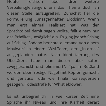
Heute reichten aber drei weitere
ö
f
Verbalentgleisungen, um das Thema doch an
f
n
dieser Stelle aufzugreifen. Zunächst fiel die
e
t
Formulierung „unsagenhafter Blödsinn“. Wenn
)
man erst einmal realisiert hat, was der
Sprachtölpel damit sagen wollte, fällt einem nur
das Prädikat „unsäglich“ ein. Es ging jedoch Schlag
auf Schlag. Sodann berichtete jemand von einem
Maulwurf in einem WM-Team, der „Internas“
ausgeplaudert hatte. Nach Identifizierung des
Übeltäters habe man diesen aber sofort
„weggeschickt und eliminiert“. Tja, in Rußland
werden eben rostige Nägel mit Köpfen gemacht
und genauso rüde wie finale Konsequenzen
gezogen. Todesstrafe für Whistleblower!
Es ist unbegreiflich, in wie kurzer Zeit eine
Sprache ihr Niveau und ihre Klarheit derart