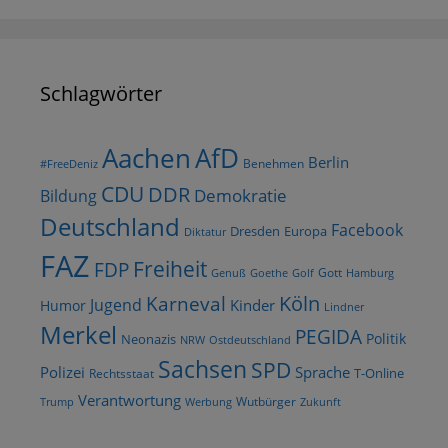
Schlagwörter
AfD
Aachen
Berlin
Benehmen
#FreeDeniz
CDU
DDR
Demokratie
Bildung
Deutschland
Facebook
Dresden
Europa
Diktatur
FAZ
Freiheit
FDP
Gott
Goethe
Golf
Hamburg
Genuß
Köln
Karneval
Jugend
Kinder
Humor
Lindner
Merkel
PEGIDA
Politik
Neonazis
NRW
Ostdeutschland
Sachsen
SPD
Polizei
Sprache
T-Online
Rechtsstaat
Verantwortung
Wutbürger
Trump
Werbung
Zukunft