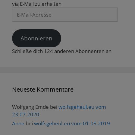
e
via E-Mail zu erhalten
ö
f
E-
f
n
Mail-
e
Adresse
t
)
Abonnieren
Schließe dich 124 anderen Abonnenten an
Neueste Kommentare
Wolfgang Emde
bei
wolfsgeheul.eu vom
23.07.2020
Anne
bei
wolfsgeheul.eu vom 01.05.2019