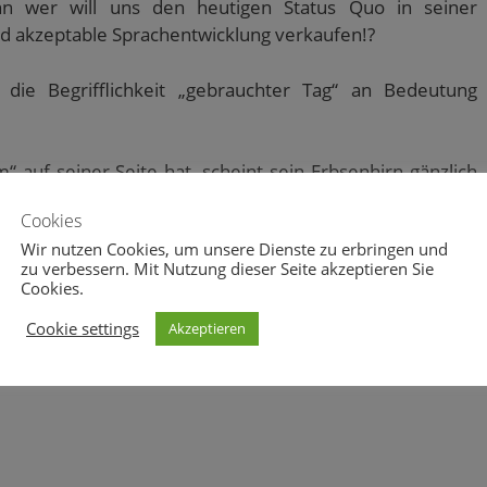
Denn wer will uns den heutigen Status Quo in seiner
und akzeptable Sprachentwicklung verkaufen!?
 die Begrifflichkeit „gebrauchter Tag“ an Bedeutung
uf seiner Seite hat, scheint sein Erbsenhirn gänzlich
elingen ihm dann konsequenterweise nur noch
Cookies
 ohnehin sehr eingeschränkten Sprachvermögens.
Wir nutzen Cookies, um unsere Dienste zu erbringen und
zu verbessern. Mit Nutzung dieser Seite akzeptieren Sie
Cookies.
Cookie settings
Akzeptieren