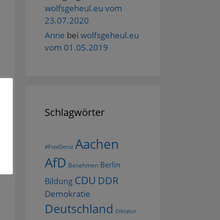
wolfsgeheul.eu vom
23.07.2020
Anne
bei
wolfsgeheul.eu
vom 01.05.2019
Schlagwörter
Aachen
#FreeDeniz
AfD
Berlin
Benehmen
CDU
DDR
Bildung
Demokratie
Deutschland
Diktatur