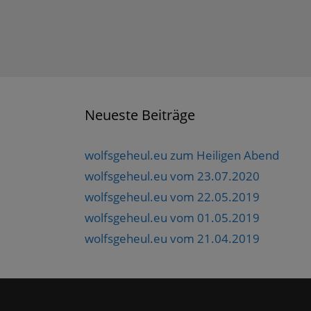
e
r
g
e
ö
f
f
n
e
t
)
Neueste Beiträge
wolfsgeheul.eu zum Heiligen Abend
wolfsgeheul.eu vom 23.07.2020
wolfsgeheul.eu vom 22.05.2019
wolfsgeheul.eu vom 01.05.2019
wolfsgeheul.eu vom 21.04.2019