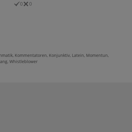
0
0
mmatik
,
Kommentatoren
,
Konjunktiv
,
Latein
,
Momentun
,
gang
,
Whistleblower