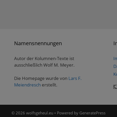
Namensnennungen
I
Autor der Kolumnen-Texte ist
I
ausschließlich Wolf M. Meyer.
D
K
Die Homepage wurde von
Lars F.
Meiendresch
erstellt.
© 2026 wolfsgeheul.eu
• Powered by
GeneratePress