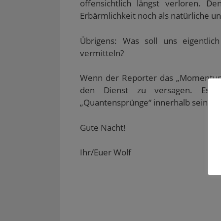
offensichtlich längst verloren. 
Erbärmlichkeit noch als natürliche 
Übrigens: Was soll uns eigentlich
vermitteln?
Wenn der Reporter das „Momentum“ a
den Dienst zu versagen. Es g
„Quantensprünge“ innerhalb seines
Gute Nacht!
Ihr/Euer Wolf