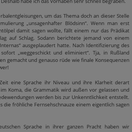
eshalb habe ich das Vorhaben sehr schnell begraben.
erbalentgleisungen, um das Thema doch an dieser Stelle
ormulierung „unsagenhafter Blödsinn“. Wenn man erst
htölpel damit sagen wollte, fällt einem nur das Prädikat
chlag auf Schlag. Sodann berichtete jemand von einem
ternas“ ausgeplaudert hatte. Nach Identifizierung des
ofort „weggeschickt und eliminiert“. Tja, in Rußland
fen gemacht und genauso rüde wie finale Konsequenzen
wer!
 Zeit eine Sprache ihr Niveau und ihre Klarheit derart
gt im Koma, die Grammatik wird außen vor gelassen und
dewendungen werden bis zur Unkenntlichkeit entstellt.
was die fröhliche Fernsehschnauze einem eigentlich sagen
utschen Sprache in ihrer ganzen Pracht haben wir