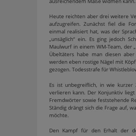
ausreichendem Maße widmen kann. D
Heute reichten aber drei weitere V
aufzugreifen. Zunächst fiel die F
einmal realisiert hat, was der Sprac
„unsäglich“ ein. Es ging jedoch S
Maulwurf in einem WM-Team, der „In
Übeltäters habe man diesen aber s
werden eben rostige Nägel mit Köp
gezogen. Todesstrafe für Whistleblo
Es ist unbegreiflich, in wie kurzer
verlieren kann. Der Konjunktiv lie
Fremdwörter sowie feststehende Re
Ständig drängt sich die Frage auf, 
möchte.
Den Kampf für den Erhalt der de