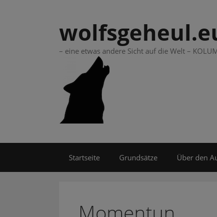
Springe
zum
wolfsgeheul.e
Inhalt
– eine etwas andere Sicht auf die Welt – KO
Startseite
Grundsätze
Über den A
Momentun