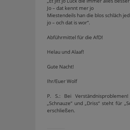
„Et jitt jo Lück die immer alles besse
g
e
Jo – dat kennt mer jo
ö
f
Miestendeils han die blos schläch jed
f
n
jo – och dat is wor“.
e
t
)
Abführmittel für die AfD!
Helau und Alaaf!
Gute Nacht!
Ihr/Euer Wolf
P. S.: Bei Verständnisproblemen
„Schnauze“ und „Driss“ steht für „Sc
erschließen.