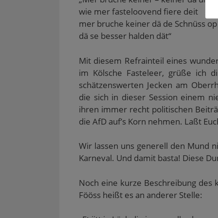
e
i
d
d
r
r
r
i
i
d
wie mer fasteloovend fiere deit
E
d
n
n
i
-
i
n
n
n
mer bruche keiner dä de Schnüss op
M
n
e
e
n
a
n
u
u
e
dä se besser halden dät“
i
e
e
e
u
l
u
m
m
e
z
e
F
F
m
u
m
e
e
F
Mit diesem Refrainteil eines wunde
s
F
n
n
e
e
e
s
s
n
im Kölsche Fasteleer, grüße ich di
n
n
t
t
s
schätzenswerten Jecken am Oberrhe
d
s
e
e
t
e
t
r
r
e
die sich in dieser Session einem n
n
e
g
g
r
(
r
e
e
g
ihren immer recht politischen Beitr
W
g
ö
ö
e
i
e
f
f
ö
die AfD auf’s Korn nehmen. Laßt Euch
r
ö
f
f
f
d
f
n
n
f
i
f
e
e
n
n
n
t
t
e
Wir lassen uns generell den Mund ni
n
e
)
)
t
e
t
)
Karneval. Und damit basta! Diese Du
u
)
e
m
F
Noch eine kurze Beschreibung des k
e
n
Fööss heißt es an anderer Stelle:
s
t
e
r