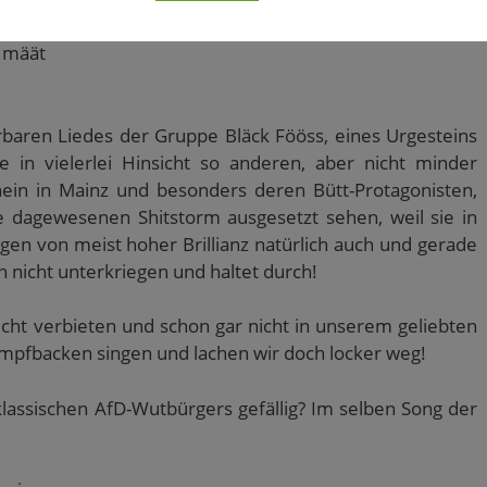
 määt
rbaren Liedes der Gruppe Bläck Fööss, eines Urgesteins
e in vielerlei Hinsicht so anderen, aber nicht minder
in in Mainz und besonders deren Bütt-Protagonisten,
ie dagewesenen Shitstorm ausgesetzt sehen, weil sie in
ägen von meist hoher Brillianz natürlich auch und gerade
 nicht unterkriegen und haltet durch!
cht verbieten und schon gar nicht in unserem geliebten
mpfbacken singen und lachen wir doch locker weg!
lassischen AfD-Wutbürgers gefällig? Im selben Song der