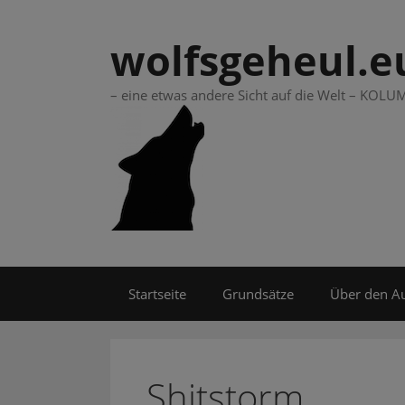
Springe
zum
wolfsgeheul.e
Inhalt
– eine etwas andere Sicht auf die Welt – KO
Startseite
Grundsätze
Über den A
Shitstorm