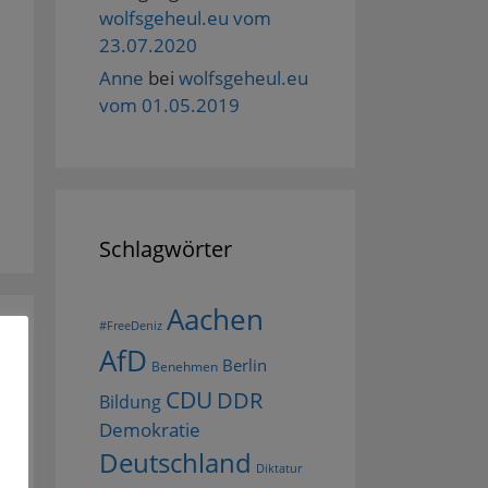
wolfsgeheul.eu vom
23.07.2020
Anne
bei
wolfsgeheul.eu
vom 01.05.2019
Schlagwörter
Aachen
#FreeDeniz
AfD
Berlin
Benehmen
CDU
DDR
Bildung
Demokratie
Deutschland
Diktatur