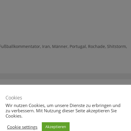
Fußballkommentator
,
Iran
,
Männer
,
Portugal
,
Rochade
,
Shitstorm
,
22.02.2017
Cookies
Wir nutzen Cookies, um unsere Dienste zu erbringen und
zu verbessern. Mit Nutzung dieser Seite akzeptieren Sie
Cookies.
3
0
Cookie settings
Akzeptieren
ät