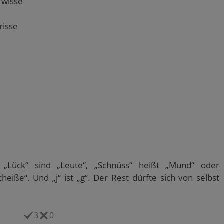
r wisse
risse
! „Lück“ sind „Leute“, „Schnüss“ heißt „Mund“ oder
heiße“. Und „j“ ist „g“. Der Rest dürfte sich von selbst
3
0