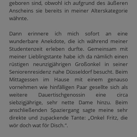
i
f
e
e
n
geboren sind, obwohl ich aufgrund des äußeren
n
n
t
t
e
n
e
)
)
t
Anscheins sie bereits in meiner Alterskategorie
e
t
)
u
)
wähnte.
e
m
F
e
Dann erinnere ich mich sofort an eine
n
s
wunderbare Anekdote, die ich während meiner
t
e
Studentenzeit erleben durfte. Gemeinsam mit
r
meiner Lieblingstante habe ich da nämlich einen
g
e
rüstigen neunzigjährigen Großonkel in seiner
ö
f
Seniorenresidenz nahe Düsseldorf besucht. Beim
f
n
Mittagessen im Hause mit einem genauso
e
t
vornehmen wie hinfälligen Paar gesellte sich als
)
weitere Dauertischgenossin eine circa
siebzigjährige, sehr nette Dame hinzu. Beim
anschließenden Spaziergang sagte meine sehr
direkte und zupackende Tante: „Onkel Fritz, die
wör doch wat för Disch.“.