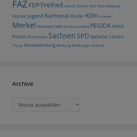
FAZ
Freiheit
FDP
Gott
Goethe
Golf
Hamburg
Genuß
Köln
Karneval
Jugend
Kinder
Humor
Lindner
Merkel
PEGIDA
Politik
Neonazis
NRW
Ostdeutschland
Sachsen
SPD
Polizei
Sprache
T-Online
Rechtsstaat
Verantwortung
Wutbürger
Trump
Werbung
Zukunft
Archive
Archive