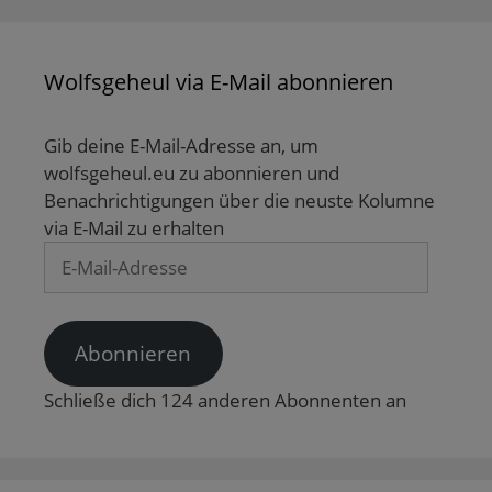
r
ö
f
f
f
d
f
n
n
f
i
f
e
e
n
n
n
t
t
e
n
e
)
)
t
Wolfsgeheul via E-Mail abonnieren
e
t
)
u
)
e
m
F
Gib deine E-Mail-Adresse an, um
e
n
wolfsgeheul.eu zu abonnieren und
s
t
Benachrichtigungen über die neuste Kolumne
e
via E-Mail zu erhalten
r
g
E-
e
ö
Mail-
f
f
Adresse
n
e
t
Abonnieren
)
Schließe dich 124 anderen Abonnenten an