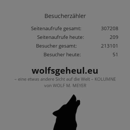
Springe
zum
Besucherzähler
Inhalt
Seitenaufrufe gesamt:
307208
Seitenaufrufe heute:
209
Besucher gesamt:
213101
Besucher heute:
51
wolfsgeheul.eu
– eine etwas andere Sicht auf die Welt – KOLUMNE
von WOLF M. MEYER