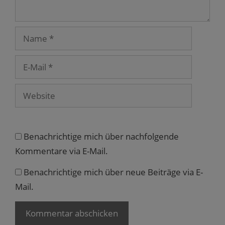
t
e
r
g
e
Name
ö
f
f
n
e
E-
t
Mail
)
Website
Benachrichtige mich über nachfolgende
Kommentare via E-Mail.
Benachrichtige mich über neue Beiträge via E-
Mail.