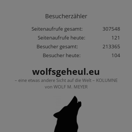
Springe
zum
Besucherzähler
Inhalt
Seitenaufrufe gesamt:
307548
Seitenaufrufe heute:
121
Besucher gesamt:
213365
Besucher heute:
104
wolfsgeheul.eu
– eine etwas andere Sicht auf die Welt – KOLUMNE
von WOLF M. MEYER