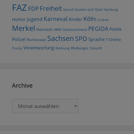
FAZ
Freiheit
FDP
Gott
Goethe
Golf
Hamburg
Genuß
Köln
Karneval
Jugend
Kinder
Humor
Lindner
Merkel
PEGIDA
Politik
Neonazis
NRW
Ostdeutschland
Sachsen
SPD
Polizei
Sprache
T-Online
Rechtsstaat
Verantwortung
Wutbürger
Trump
Werbung
Zukunft
Archive
Archive