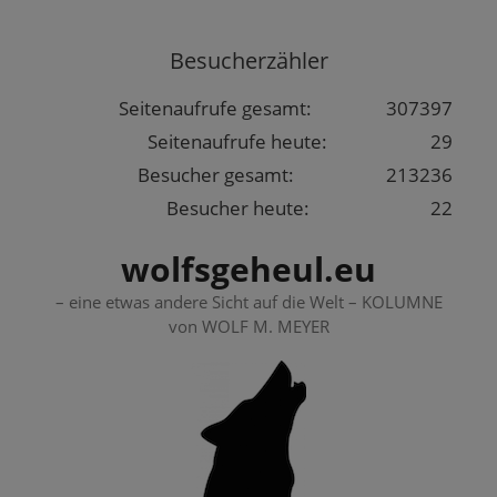
Springe
zum
Besucherzähler
Inhalt
Seitenaufrufe gesamt:
307397
Seitenaufrufe heute:
29
Besucher gesamt:
213236
Besucher heute:
22
wolfsgeheul.eu
– eine etwas andere Sicht auf die Welt – KOLUMNE
von WOLF M. MEYER