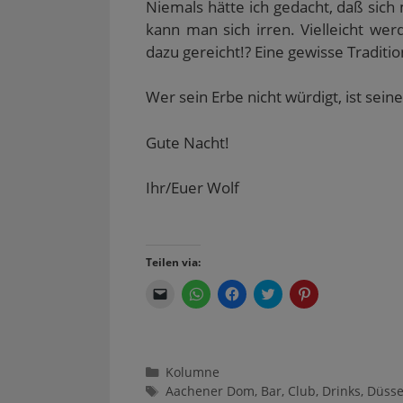
Niemals hätte ich gedacht, daß sich
kann man sich irren. Vielleicht w
dazu gereicht!? Eine gewisse Tradition
Wer sein Erbe nicht würdigt, ist seine
Gute Nacht!
Ihr/Euer Wolf
Teilen via:
K
K
K
K
K
l
l
l
l
l
i
i
i
i
i
c
c
c
c
c
k
k
k
k
k
e
e
,
,
,
n
n
u
u
u
Kategorien
Kolumne
,
,
m
m
m
u
u
a
ü
a
Schlagwörter
Aachener Dom
,
Bar
,
Club
,
Drinks
,
Düsse
m
m
u
b
u