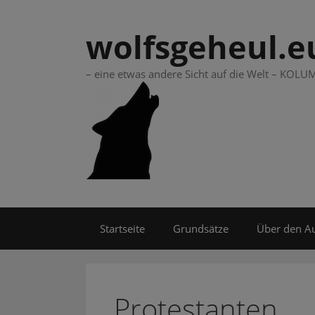
Springe
zum
wolfsgeheul.e
Inhalt
– eine etwas andere Sicht auf die Welt – KO
Startseite
Grundsätze
Über den A
Protestanten