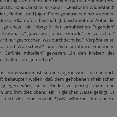
Hinführung zum Leben und Denken Dietrich Bonhoeffers“
n Dr. Hans-Christian Rickauer – „Pastor im Widerstand“
t der „Kindheit und Jugend“ des genauso beeindruckenden
erstandkämpfers beschäftigt, beschreibt der Autor die
i „geradezu ein Inbegriff der preußischen Tugenden“
ftreten, …..“ gewesen. „Leeres Gerede“ sei „verachtet“
ird nur gesprochen, was durchdacht ist.“. Verpönt seien
……. und Wortschwall“ und „Sich berühren, Emotionen
en Gefühle mitteilen“ gewesen. „In den Kreisen des
z halten zum guten Ton.“.
s ihm geworden ist, so eine Jugend wünscht man doch
ft behaupten wollen, daß dem gehobenen rheinischen
 gelegen wäre, seine Kinder zu geistig regen und
 und ihm dies obendrein in gleicher Weise gelingt. Es
m, und der eine macht Spaß während der andere