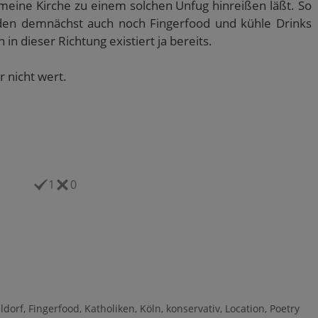
 meine Kirche zu einem solchen Unfug hinreißen läßt. So
erden demnächst auch noch Fingerfood und kühle Drinks
 in dieser Richtung existiert ja bereits.
r nicht wert.
1
0
ldorf
,
Fingerfood
,
Katholiken
,
Köln
,
konservativ
,
Location
,
Poetry