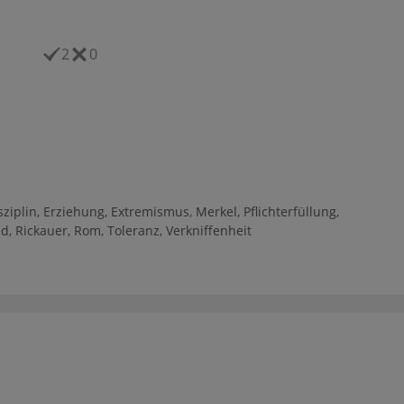
2
0
sziplin
,
Erziehung
,
Extremismus
,
Merkel
,
Pflichterfüllung
,
nd
,
Rickauer
,
Rom
,
Toleranz
,
Verkniffenheit