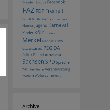
Facebook
Dresden
Europa
FAZ
Freiheit
FDP
Gott
Goethe
Golf
Hamburg
Genuß
Karneval
Jugend
Humor
Köln
Kinder
Lindner
Merkel
Neonazis
NRW
PEGIDA
Ostdeutschland
Polizei
Politik
Rechtsstaat
Sachsen
SPD
Sprache
Verantwortung
T-Online
Trump
Wutbürger
Werbung
Zukunft
Archive