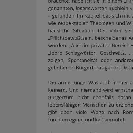
bräuchte, habe ich sie in einem „
e
t
r
r
e
genannten, lesenswerten Büchlein vo
n
e
g
g
r
(
r
e
e
g
– gefunden. Im Kapitel, das sich mi
W
g
ö
ö
e
i
e
f
f
ö
wie respektablen Theologen und Wid
r
ö
f
f
f
d
f
n
n
f
häusliche Situation. Der Vater se
i
f
e
e
n
n
n
t
t
e
„Pflichtbewußtsein, bescheidenes Au
n
e
)
)
t
e
t
)
worden. „Auch im privaten Bereich w
u
)
e
„leere Schlagwörter, Geschwätz, 
m
F
zeigen, Spontaneität oder ander
e
n
gehobenen Bürgertums gehört Distan
s
t
e
r
Der arme Junge! Was auch immer au
g
e
keinem. Und niemand wird ernstha
ö
f
Bürgertum nicht ebenfalls daran
f
lebensfähigen Menschen zu erziehen
n
e
gibt eben viele Wege nach Ro
t
)
furchterregend und kalt anmutet.