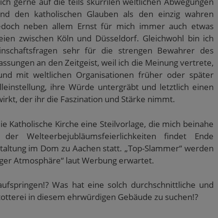
ch gerne auf die teils skurrilen weltlichen Abwegungen
und den katholischen Glauben als den einzig wahren
jedoch neben allem Ernst für mich immer auch etwas
eien zwischen Köln und Düsseldorf. Gleichwohl bin ich
inschaftsfragen sehr für die strengen Bewahrer des
sungen an den Zeitgeist, weil ich die Meinung vertrete,
nd mit weltlichen Organisationen früher oder später
einstellung, ihre Würde untergräbt und letztlich einen
rkt, der ihr die Faszination und Stärke nimmt.
ie Katholische Kirche eine Steilvorlage, die mich beinahe
er Welteerbejubläumsfeierlichkeiten findet Ende
taltung im Dom zu Aachen statt. „Top-Slammer“ werden
tiger Atmosphäre“ laut Werbung erwartet.
ufspringen!? Was hat eine solch durchschnittliche und
otterei in diesem ehrwürdigen Gebäude zu suchen!?