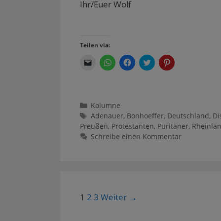
Ihr/Euer Wolf
Teilen via:
K
K
K
K
K
l
l
l
l
l
i
i
i
i
i
c
c
c
c
c
k
k
k
k
k
e
e
,
,
,
n
n
u
u
u
Kategorien
Kolumne
,
,
m
m
m
u
u
a
ü
a
Schlagwörter
Adenauer
,
Bonhoeffer
,
Deutschland
,
Di
m
m
u
b
u
e
a
f
e
f
Preußen
,
Protestanten
,
Puritaner
,
Rheinla
i
u
F
r
P
Schreibe einen Kommentar
n
f
a
T
i
e
W
c
w
n
m
h
e
i
t
F
a
b
t
e
r
t
o
t
r
e
s
o
e
e
u
A
k
r
s
n
p
z
z
t
d
p
u
u
z
Beitrags-
1
2
3
Weiter →
e
z
t
t
u
i
u
e
e
t
Navigation
n
t
i
i
e
e
e
l
l
i