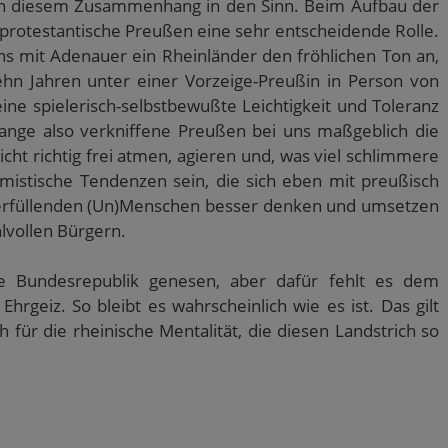
in diesem Zusammenhang in den Sinn. Beim Aufbau der
-protestantische Preußen eine sehr entscheidende Rolle.
s mit Adenauer ein Rheinländer den fröhlichen Ton an,
ehn Jahren unter einer Vorzeige-Preußin in Person von
ine spielerisch-selbstbewußte Leichtigkeit und Toleranz
lange also verkniffene Preußen bei uns maßgeblich die
ht richtig frei atmen, agieren und, was viel schlimmere
emistische Tendenzen sein, die sich eben mit preußisch
t erfüllenden (Un)Menschen besser denken und umsetzen
lvollen Bürgern.
 Bundesrepublik genesen, aber dafür fehlt es dem
hrgeiz. So bleibt es wahrscheinlich wie es ist. Das gilt
h für die rheinische Mentalität, die diesen Landstrich so