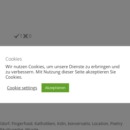
1
0
Cookies
Wir nutzen Cookies, um unsere Dienste zu erbringen und
zu verbessern. Mit Nutzung dieser Seite akzeptieren Sie
Cookies.
Cookie settings
Akzeptieren
eheul.eu vom 13.02.2018
wolfsgeheul.eu vom 01.03.2017
bruar 2018
1. März 2017
ldorf
,
Fingerfood
,
Katholiken
,
Köln
,
konservativ
,
Location
,
Poetry
ltkulturerbe
,
Würde