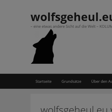
Springe
zum
wolfsgeheul.e
Inhalt
– eine etwas andere Sicht auf die Welt – KO
Startseite
Grundsätze
Über den A
wolfsgeheul.eu