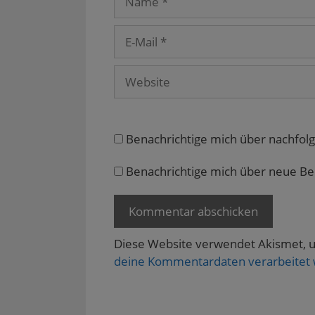
e
t
)
u
)
e
E-
m
F
Mail
e
n
s
Website
t
e
r
g
e
ö
f
Benachrichtige mich über nachfol
f
n
e
Benachrichtige mich über neue Beit
t
)
Diese Website verwendet Akismet, 
deine Kommentardaten verarbeitet