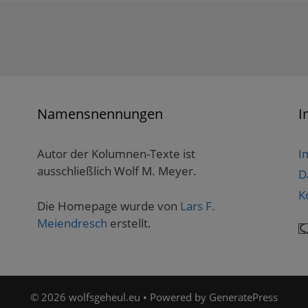
Namensnennungen
I
Autor der Kolumnen-Texte ist
I
ausschließlich Wolf M. Meyer.
D
K
Die Homepage wurde von
Lars F.
Meiendresch
erstellt.
© 2026 wolfsgeheul.eu
• Powered by
GeneratePress