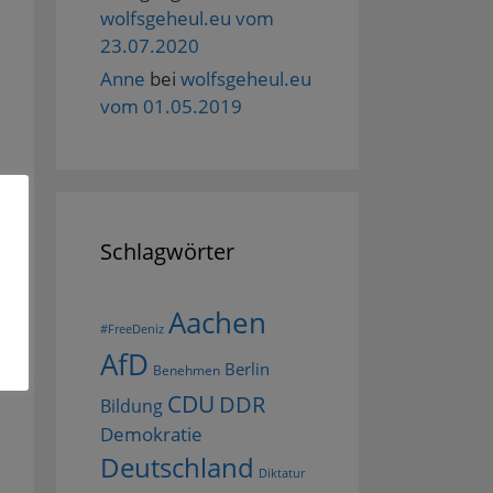
wolfsgeheul.eu vom
23.07.2020
Anne
bei
wolfsgeheul.eu
vom 01.05.2019
Schlagwörter
Aachen
#FreeDeniz
AfD
Berlin
Benehmen
CDU
DDR
Bildung
Demokratie
Deutschland
Diktatur