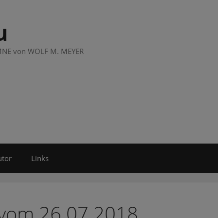
u
LUMNE von WOLF M. MEYER
utor
Links
 vom 26.07.2018