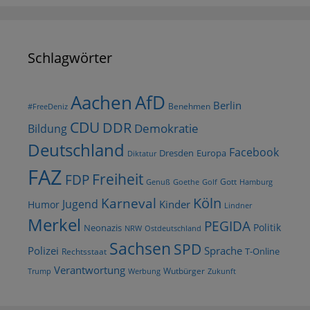
Schlagwörter
AfD
Aachen
Berlin
Benehmen
#FreeDeniz
CDU
DDR
Demokratie
Bildung
Deutschland
Facebook
Dresden
Europa
Diktatur
FAZ
Freiheit
FDP
Gott
Goethe
Golf
Hamburg
Genuß
Köln
Karneval
Jugend
Kinder
Humor
Lindner
Merkel
PEGIDA
Politik
Neonazis
NRW
Ostdeutschland
Sachsen
SPD
Polizei
Sprache
T-Online
Rechtsstaat
Verantwortung
Wutbürger
Trump
Werbung
Zukunft