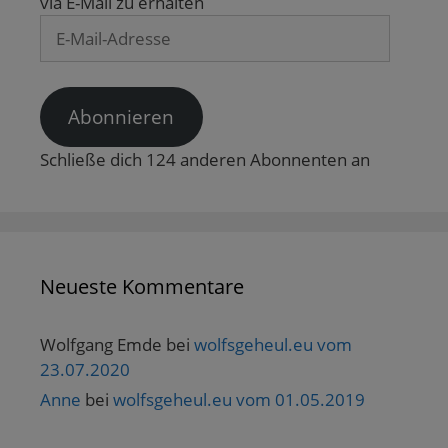
via E-Mail zu erhalten
e
n
E-
s
Mail-
t
e
Adresse
r
g
e
Abonnieren
ö
f
f
n
Schließe dich 124 anderen Abonnenten an
e
t
)
Neueste Kommentare
Wolfgang Emde
bei
wolfsgeheul.eu vom
23.07.2020
Anne
bei
wolfsgeheul.eu vom 01.05.2019