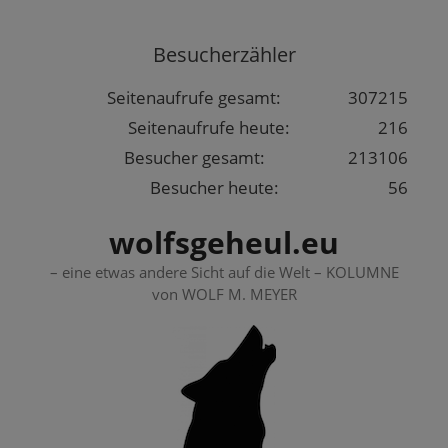
Springe
zum
Besucherzähler
Inhalt
Seitenaufrufe gesamt:
307215
Seitenaufrufe heute:
216
Besucher gesamt:
213106
Besucher heute:
56
wolfsgeheul.eu
– eine etwas andere Sicht auf die Welt – KOLUMNE
von WOLF M. MEYER