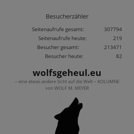
Springe
zum
Besucherzähler
Inhalt
Seitenaufrufe gesamt:
307794
Seitenaufrufe heute:
219
Besucher gesamt:
213471
Besucher heute:
82
wolfsgeheul.eu
– eine etwas andere Sicht auf die Welt – KOLUMNE
von WOLF M. MEYER