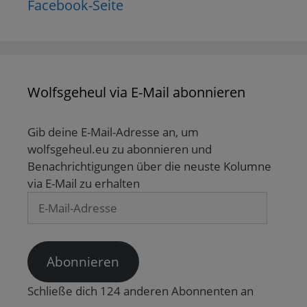
Facebook-Seite
n
n
t
t
s
d
s
e
e
t
e
t
r
r
e
n
e
g
g
r
(
r
e
e
g
W
g
ö
ö
e
i
e
f
f
ö
r
ö
f
f
f
d
f
n
n
f
i
f
e
e
n
Wolfsgeheul via E-Mail abonnieren
n
n
t
t
e
n
e
)
)
t
e
t
)
u
)
Gib deine E-Mail-Adresse an, um
e
m
wolfsgeheul.eu zu abonnieren und
F
e
Benachrichtigungen über die neuste Kolumne
n
s
via E-Mail zu erhalten
t
e
E-
r
g
Mail-
e
ö
Adresse
f
f
n
Abonnieren
e
t
)
Schließe dich 124 anderen Abonnenten an