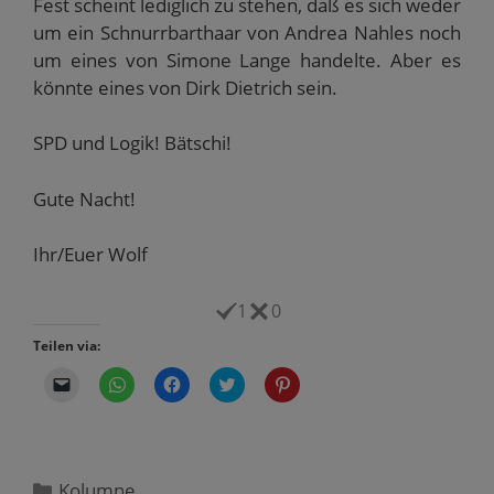
Fest scheint lediglich zu stehen, daß es sich weder
um ein Schnurrbarthaar von Andrea Nahles noch
um eines von Simone Lange handelte. Aber es
könnte eines von Dirk Dietrich sein.
SPD und Logik! Bätschi!
Gute Nacht!
Ihr/Euer Wolf
1
0
Teilen via:
K
K
K
K
K
l
l
l
l
l
i
i
i
i
i
c
c
c
c
c
k
k
k
k
k
e
e
,
,
,
n
n
u
u
u
,
,
m
m
m
Kategorien
Kolumne