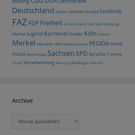
CDU
DDR
Demokratie
Bildung
Deutschland
Facebook
Dresden
Europa
Diktatur
FAZ
Freiheit
FDP
Gott
Goethe
Golf
Hamburg
Genuß
Köln
Karneval
Jugend
Kinder
Humor
Lindner
Merkel
PEGIDA
Politik
Neonazis
NRW
Ostdeutschland
Sachsen
SPD
Polizei
Sprache
T-Online
Rechtsstaat
Verantwortung
Wutbürger
Trump
Werbung
Zukunft
Archive
Archive