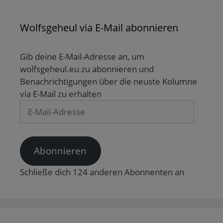
r
ö
f
f
f
d
f
n
n
f
i
f
e
e
n
n
n
t
t
e
Wolfsgeheul via E-Mail abonnieren
n
e
)
)
t
e
t
)
u
)
e
m
Gib deine E-Mail-Adresse an, um
F
wolfsgeheul.eu zu abonnieren und
e
n
Benachrichtigungen über die neuste Kolumne
s
t
via E-Mail zu erhalten
e
r
E-
g
e
Mail-
ö
f
Adresse
f
n
e
Abonnieren
t
)
Schließe dich 124 anderen Abonnenten an