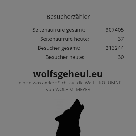
Springe
zum
Besucherzähler
Inhalt
Seitenaufrufe gesamt:
307405
Seitenaufrufe heute:
37
Besucher gesamt:
213244
Besucher heute:
30
wolfsgeheul.eu
– eine etwas andere Sicht auf die Welt – KOLUMNE
von WOLF M. MEYER