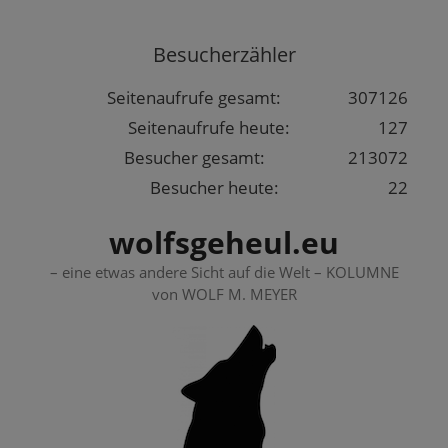
Springe
zum
Besucherzähler
Inhalt
Seitenaufrufe gesamt:
307126
Seitenaufrufe heute:
127
Besucher gesamt:
213072
Besucher heute:
22
wolfsgeheul.eu
– eine etwas andere Sicht auf die Welt – KOLUMNE
von WOLF M. MEYER