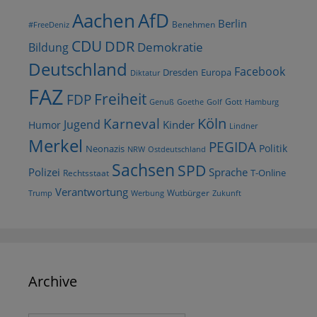
AfD
Aachen
Berlin
Benehmen
#FreeDeniz
CDU
DDR
Demokratie
Bildung
Deutschland
Facebook
Dresden
Europa
Diktatur
FAZ
Freiheit
FDP
Gott
Goethe
Golf
Hamburg
Genuß
Köln
Karneval
Jugend
Kinder
Humor
Lindner
Merkel
PEGIDA
Politik
Neonazis
NRW
Ostdeutschland
Sachsen
SPD
Polizei
Sprache
T-Online
Rechtsstaat
Verantwortung
Wutbürger
Trump
Werbung
Zukunft
Archive