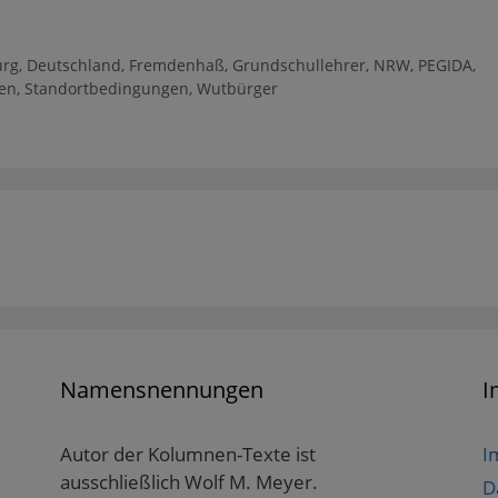
urg
,
Deutschland
,
Fremdenhaß
,
Grundschullehrer
,
NRW
,
PEGIDA
,
en
,
Standortbedingungen
,
Wutbürger
Namensnennungen
I
Autor der Kolumnen-Texte ist
I
ausschließlich Wolf M. Meyer.
D