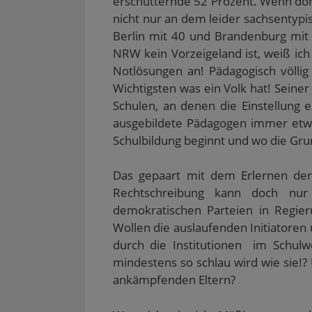
erschütternde 52 Prozent. Wenn dort 
e
r
nicht nur an dem leider sachsentyp
g
e
Berlin mit 40 und Brandenburg mit 
ö
f
NRW kein Vorzeigeland ist, weiß ich
f
Notlösungen an! Pädagogisch völli
n
e
Wichtigsten was ein Volk hat! Seine
t
)
Schulen, an denen die Einstellung e
ausgebildete Pädagogen immer etw
Schulbildung beginnt und wo die Gru
Das gepaart mit dem Erlernen de
Rechtschreibung kann doch nur
demokratischen Parteien in Regie
Wollen die auslaufenden Initiatoren
durch die Institutionen im Schulw
mindestens so schlau wird wie sie!?
ankämpfenden Eltern?