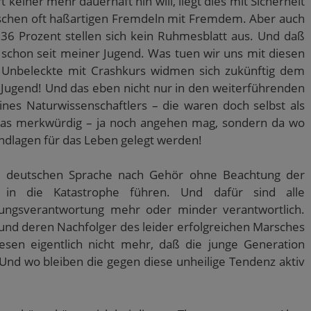
keiner mehr dauerhaft hin will, liegt dies mit Sicherheit
ischen oft haßartigen Fremdeln mit Fremdem. Aber auch
36 Prozent stellen sich kein Ruhmesblatt aus. Und daß
 schon seit meiner Jugend. Was tuen wir uns mit diesen
g Unbeleckte mit Crashkurs widmen sich zukünftig dem
r Jugend! Und das eben nicht nur in den weiterführenden
ines Naturwissenschaftlers – die waren doch selbst als
as merkwürdig – ja noch angehen mag, sondern da wo
ndlagen für das Leben gelegt werden!
r deutschen Sprache nach Gehör ohne Beachtung der
 in die Katastrophe führen. Und dafür sind alle
rungsverantwortung mehr oder minder verantwortlich.
 und deren Nachfolger des leider erfolgreichen Marsches
esen eigentlich nicht mehr, daß die junge Generation
 Und wo bleiben die gegen diese unheilige Tendenz aktiv