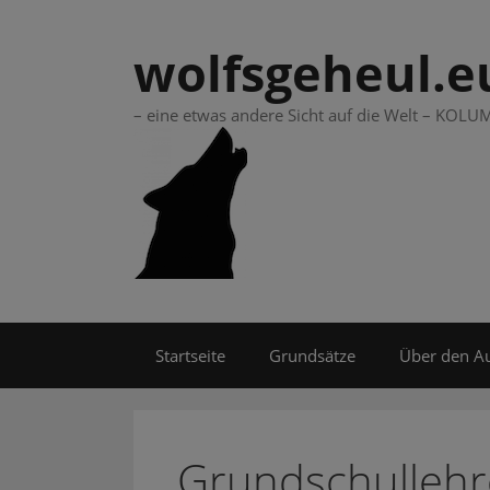
Springe
zum
wolfsgeheul.e
Inhalt
– eine etwas andere Sicht auf die Welt – KO
Startseite
Grundsätze
Über den A
Grundschullehr