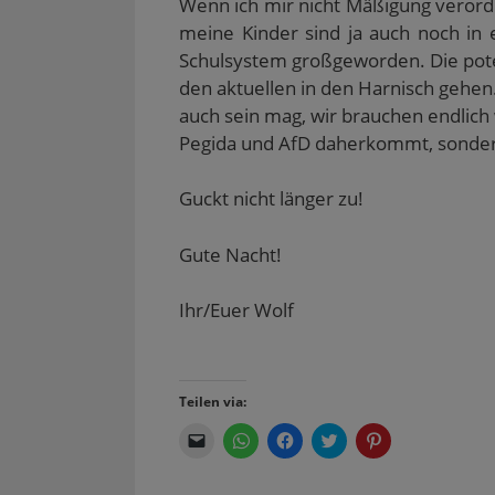
Wenn ich mir nicht Mäßigung verord
meine Kinder sind ja auch noch in
Schulsystem großgeworden. Die pote
den aktuellen in den Harnisch gehen
auch sein mag, wir brauchen endlich
Pegida und AfD daherkommt, sondern 
Guckt nicht länger zu!
Gute Nacht!
Ihr/Euer Wolf
Teilen via:
K
K
K
K
K
l
l
l
l
l
i
i
i
i
i
c
c
c
c
c
k
k
k
k
k