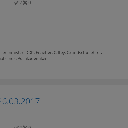
2
0
lienminister
,
DDR
,
Erzieher
,
Giffey
,
Grundschullehrer
,
ialismus
,
Vollakademiker
26.03.2017
2
0