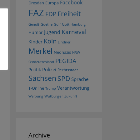
Facebook
Dresden
Europa
FAZ
Freiheit
FDP
Gott
Goethe
Golf
Hamburg
Genuß
Karneval
Jugend
Humor
Köln
Kinder
Lindner
Merkel
Neonazis
NRW
PEGIDA
Ostdeutschland
Polizei
Politik
Rechtsstaat
Sachsen
SPD
Sprache
Verantwortung
T-Online
Trump
Wutbürger
Werbung
Zukunft
Archive