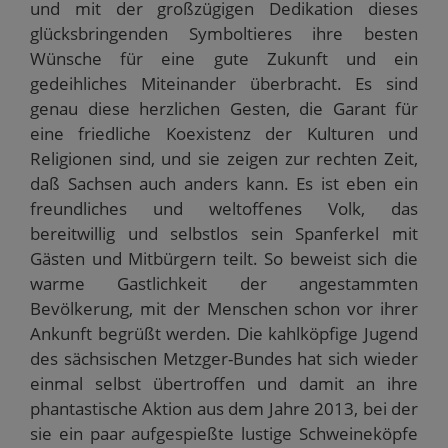
d
s
e
e
t
und mit der großzügigen Dedikation dieses
e
t
r
r
e
n
e
g
g
r
glücksbringenden Symboltieres ihre besten
(
r
e
e
g
W
g
ö
ö
e
Wünsche für eine gute Zukunft und ein
i
e
f
f
ö
r
ö
f
f
f
gedeihliches Miteinander überbracht. Es sind
d
f
n
n
f
i
f
e
e
n
genau diese herzlichen Gesten, die Garant für
n
n
t
t
e
eine friedliche Koexistenz der Kulturen und
n
e
)
)
t
e
t
)
Religionen sind, und sie zeigen zur rechten Zeit,
u
)
e
daß Sachsen auch anders kann. Es ist eben ein
m
F
freundliches und weltoffenes Volk, das
e
n
bereitwillig und selbstlos sein Spanferkel mit
s
t
Gästen und Mitbürgern teilt. So beweist sich die
e
r
warme Gastlichkeit der angestammten
g
e
Bevölkerung, mit der Menschen schon vor ihrer
ö
f
Ankunft begrüßt werden. Die kahlköpfige Jugend
f
n
des sächsischen Metzger-Bundes hat sich wieder
e
t
einmal selbst übertroffen und damit an ihre
)
phantastische Aktion aus dem Jahre 2013, bei der
sie ein paar aufgespießte lustige Schweineköpfe