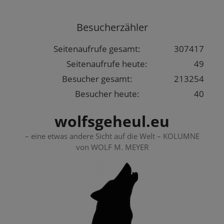
Springe
zum
Besucherzähler
Inhalt
Seitenaufrufe gesamt:
307417
Seitenaufrufe heute:
49
Besucher gesamt:
213254
Besucher heute:
40
wolfsgeheul.eu
– eine etwas andere Sicht auf die Welt – KOLUMNE
von WOLF M. MEYER