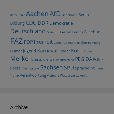
AfD
Aachen
Berlin
Benehmen
#FreeDeniz
CDU
DDR
Demokratie
Bildung
Deutschland
Facebook
Dresden
Europa
Diktatur
FAZ
Freiheit
FDP
Gott
Goethe
Golf
Hamburg
Genuß
Köln
Karneval
Jugend
Kinder
Humor
Lindner
Merkel
PEGIDA
Politik
Neonazis
NRW
Ostdeutschland
Sachsen
SPD
Polizei
Sprache
T-Online
Rechtsstaat
Verantwortung
Wutbürger
Trump
Werbung
Zukunft
Archive