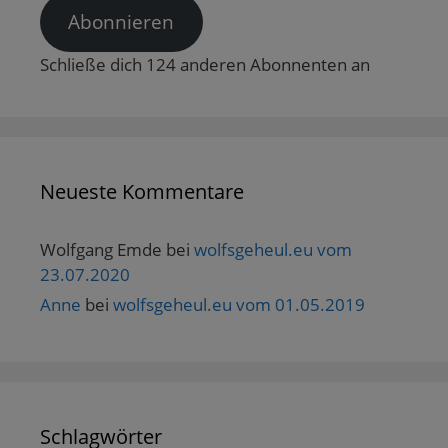
e
Abonnieren
ö
f
f
n
Schließe dich 124 anderen Abonnenten an
e
t
)
Neueste Kommentare
Wolfgang Emde
bei
wolfsgeheul.eu vom
23.07.2020
Anne
bei
wolfsgeheul.eu vom 01.05.2019
Schlagwörter