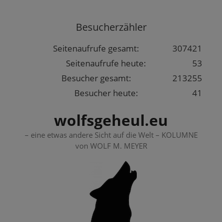
Springe
zum
Besucherzähler
Inhalt
Seitenaufrufe gesamt:
307421
Seitenaufrufe heute:
53
Besucher gesamt:
213255
Besucher heute:
41
wolfsgeheul.eu
– eine etwas andere Sicht auf die Welt – KOLUMNE
von WOLF M. MEYER