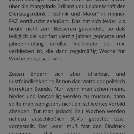
n
e
über die mangelnde Brillanz und Leidenschaft der
t
)
Dienstagsrubrik „Technik und Motor“ in meiner
FAZ enttäuscht geäußert. Das hat sich leider bis
heute nicht zum Besseren gewandelt, so daß
lediglich die vor fast vierzig Jahren geprägte und
jahrzehntelang erfüllte Vorfreude bei mir
verblieben ist, die dann regelmäßig Woche für
Woche enttäuscht wird.
Zeiten ändern sich aber offenbar, und
Lustfeindlichkeit heißt nun das Motto der politisch
korrekten Stunde. Nur, wenn man schon meint,
bieder und langweilig werden zu müssen, dann
sollte man wenigstens nicht ein schlechtes Vorbild
abgeben. Tut man jedoch! Seit Wochen werden
nahezu ausschließlich SUV’s getestet bzw.
vorgestellt. Der Leser muß fast den Eindruck
gewinnen, daß andere, vernünftigere