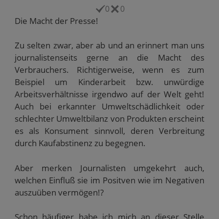
i
e
e
e
u
0
0
l
u
m
m
e
z
e
F
F
m
Die Macht der Presse!
u
m
e
e
F
s
F
n
n
e
e
e
s
s
n
n
n
t
t
s
Zu selten zwar, aber ab und an erinnert man uns
d
s
e
e
t
e
t
r
r
e
journalistenseits gerne an die Macht des
n
e
g
g
r
(
r
e
e
g
Verbrauchers. Richtigerweise, wenn es zum
W
g
ö
ö
e
Beispiel um Kinderarbeit bzw. unwürdige
i
e
f
f
ö
r
ö
f
f
f
Arbeitsverhältnisse irgendwo auf der Welt geht!
d
f
n
n
f
i
f
e
e
n
Auch bei erkannter Umweltschädlichkeit oder
n
n
t
t
e
n
e
)
)
t
schlechter Umweltbilanz von Produkten erscheint
e
t
)
u
)
es als Konsument sinnvoll, deren Verbreitung
e
m
durch Kaufabstinenz zu begegnen.
F
e
n
s
Aber merken Journalisten umgekehrt auch,
t
e
welchen Einfluß sie im Positven wie im Negativen
r
g
auszuüben vermögen!?
e
ö
f
f
Schon häufiger habe ich mich an dieser Stelle