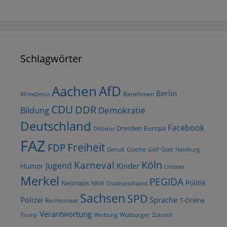
Schlagwörter
AfD
Aachen
Berlin
Benehmen
#FreeDeniz
CDU
DDR
Demokratie
Bildung
Deutschland
Facebook
Dresden
Europa
Diktatur
FAZ
Freiheit
FDP
Gott
Goethe
Golf
Hamburg
Genuß
Köln
Karneval
Jugend
Kinder
Humor
Lindner
Merkel
PEGIDA
Politik
Neonazis
NRW
Ostdeutschland
Sachsen
SPD
Polizei
Sprache
T-Online
Rechtsstaat
Verantwortung
Wutbürger
Trump
Werbung
Zukunft