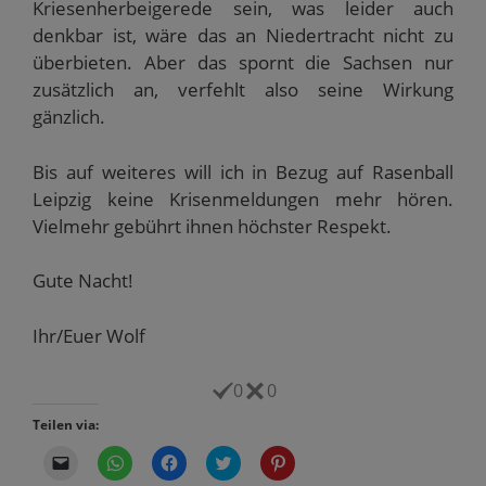
Kriesenherbeigerede sein, was leider auch
denkbar ist, wäre das an Niedertracht nicht zu
überbieten. Aber das spornt die Sachsen nur
zusätzlich an, verfehlt also seine Wirkung
gänzlich.
Bis auf weiteres will ich in Bezug auf Rasenball
Leipzig keine Krisenmeldungen mehr hören.
Vielmehr gebührt ihnen höchster Respekt.
Gute Nacht!
Ihr/Euer Wolf
0
0
Teilen via:
K
K
K
K
K
l
l
l
l
l