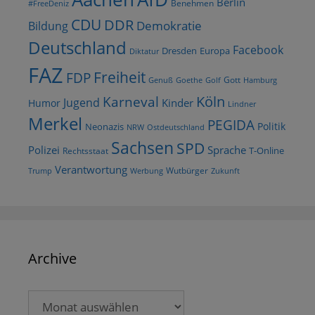
Berlin
Benehmen
#FreeDeniz
CDU
DDR
Demokratie
Bildung
Deutschland
Facebook
Dresden
Europa
Diktatur
FAZ
Freiheit
FDP
Gott
Goethe
Golf
Hamburg
Genuß
Köln
Karneval
Jugend
Kinder
Humor
Lindner
Merkel
PEGIDA
Politik
Neonazis
NRW
Ostdeutschland
Sachsen
SPD
Polizei
Sprache
T-Online
Rechtsstaat
Verantwortung
Wutbürger
Trump
Werbung
Zukunft
Archive
Archive