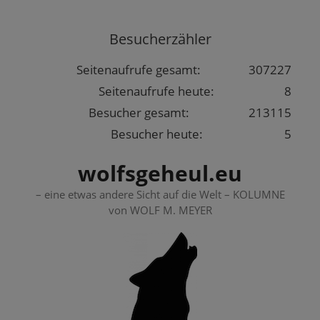
Springe
zum
Besucherzähler
Inhalt
Seitenaufrufe gesamt:
307227
Seitenaufrufe heute:
8
Besucher gesamt:
213115
Besucher heute:
5
wolfsgeheul.eu
– eine etwas andere Sicht auf die Welt – KOLUMNE
von WOLF M. MEYER