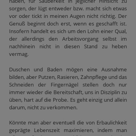
haben, für Sauberkeit in jeglicher Hinsicht zu
u
)
e
sorgen, der lügt entweder bzw. macht sich etwas
m
F
vor oder tickt in meinen Augen nicht richtig. Der
e
n
Genuß beginnt doch erst, wenn es geschafft ist.
s
t
Insofern handelt es sich um den Lohn einer Qual,
e
r
der allerdings den Arbeitsvorgang selbst im
g
e
nachhinein nicht in diesen Stand zu heben
ö
f
vermag.
f
n
e
Duschen und Baden mögen eine Ausnahme
t
)
bilden, aber Putzen, Rasieren, Zahnpflege und das
Schneiden der Fingernägel stellen doch nur
immer wieder die Bereitschaft, uns in Disziplin zu
üben, hart auf die Probe. Es geht einzig und allein
darum, nicht zu verkommen.
Könnte man aber eventuell die von Erbaulichkeit
geprägte Lebenszeit maximieren, indem man