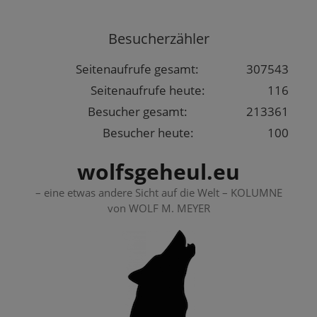
Springe
zum
Besucherzähler
Inhalt
Seitenaufrufe gesamt:
307543
Seitenaufrufe heute:
116
Besucher gesamt:
213361
Besucher heute:
100
wolfsgeheul.eu
– eine etwas andere Sicht auf die Welt – KOLUMNE
von WOLF M. MEYER