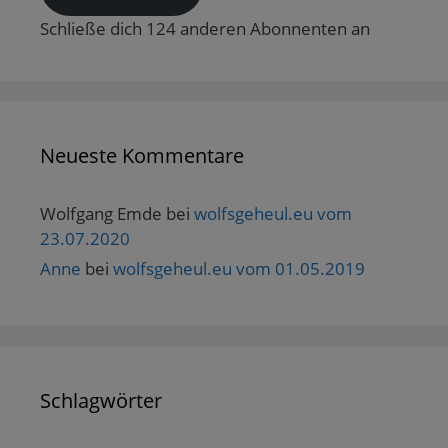
ö
Schließe dich 124 anderen Abonnenten an
f
f
n
e
t
)
Neueste Kommentare
Wolfgang Emde
bei
wolfsgeheul.eu vom
23.07.2020
Anne
bei
wolfsgeheul.eu vom 01.05.2019
Schlagwörter