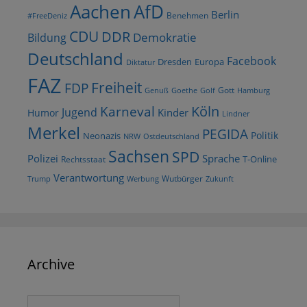
AfD
Aachen
Berlin
Benehmen
#FreeDeniz
CDU
DDR
Demokratie
Bildung
Deutschland
Facebook
Dresden
Europa
Diktatur
FAZ
Freiheit
FDP
Gott
Goethe
Golf
Hamburg
Genuß
Köln
Karneval
Jugend
Kinder
Humor
Lindner
Merkel
PEGIDA
Politik
Neonazis
NRW
Ostdeutschland
Sachsen
SPD
Polizei
Sprache
T-Online
Rechtsstaat
Verantwortung
Wutbürger
Trump
Werbung
Zukunft
Archive
Archive