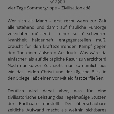
2
0
E
d
n
n
i
-
i
n
n
n
Vier Tage Sommergrippe – Zivilisation adé.
M
n
e
e
n
a
n
u
u
e
i
e
e
e
u
l
u
m
m
e
Wer sich als Mann – erst recht wenn zur Zeit
z
e
F
F
m
u
m
e
e
F
alleinstehend und damit auf frauliche Fürsorge
s
F
n
n
e
e
e
s
s
n
verzichten müssend – einer solch‘ schweren
n
n
t
t
s
d
s
e
e
t
Krankheit heldenhaft entgegenstellen muß,
e
t
r
r
e
n
e
g
g
r
braucht für den kräftezehrenden Kampf gegen
(
r
e
e
g
W
g
ö
ö
e
den Tod einen äußeren Ausdruck. Was wäre da
i
e
f
f
ö
r
ö
f
f
f
einfacher, als auf die tägliche Rasur zu verzichten!
d
f
n
n
f
i
f
e
e
n
Nach nur kurzer Zeit sieht man so nämlich aus
n
n
t
t
e
wie das Leiden Christi und der tägliche Blick in
n
e
)
)
t
e
t
)
den Spiegel läßt einen vor Mitleid fast zerfließen.
u
)
e
m
F
Deutlich wird dabei aber, was für eine
e
n
zivilisatorische Leistung das regelmäßige Stutzen
s
t
der Barthaare darstellt. Der überschaubare
e
r
zeitliche Aufwand macht als weithin sichtbares
g
e