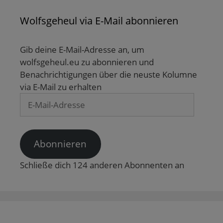
d
s
e
e
t
e
t
r
r
e
n
e
g
g
r
Wolfsgeheul via E-Mail abonnieren
(
r
e
e
g
W
g
ö
ö
e
i
e
f
f
ö
r
ö
f
f
f
d
f
n
n
f
Gib deine E-Mail-Adresse an, um
i
f
e
e
n
n
n
t
t
e
wolfsgeheul.eu zu abonnieren und
n
e
)
)
t
Benachrichtigungen über die neuste Kolumne
e
t
)
u
)
via E-Mail zu erhalten
e
m
E-
F
e
Mail-
n
s
Adresse
t
e
r
Abonnieren
g
e
ö
Schließe dich 124 anderen Abonnenten an
f
f
n
e
t
)