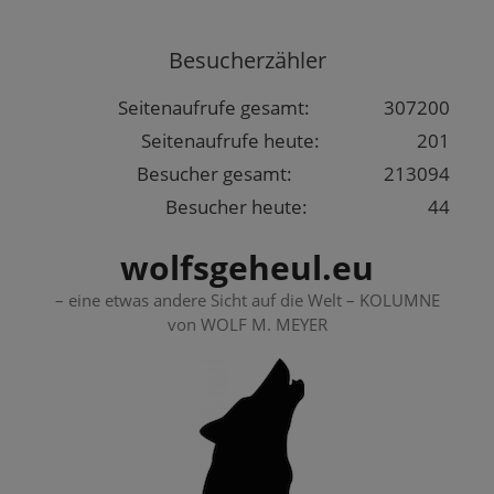
Springe
zum
Besucherzähler
Inhalt
Seitenaufrufe gesamt:
307200
Seitenaufrufe heute:
201
Besucher gesamt:
213094
Besucher heute:
44
wolfsgeheul.eu
– eine etwas andere Sicht auf die Welt – KOLUMNE
von WOLF M. MEYER