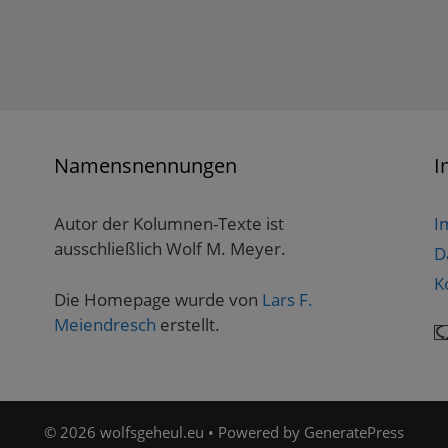
Namensnennungen
I
Autor der Kolumnen-Texte ist
I
ausschließlich Wolf M. Meyer.
D
K
Die Homepage wurde von
Lars F.
Meiendresch
erstellt.
© 2026 wolfsgeheul.eu
• Powered by
GeneratePress