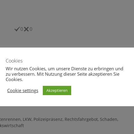
0
0
Cookies
Wir nutzen Cookies, um unsere Dienste zu erbringen und
zu verbessern. Mit Nutzung dieser Seite akzeptieren Sie
Cookies.
eheul.eu vom 10.01.2016
wolfsgeheul.eu vom 25.09.2015
nuar 2016
25. September 2015
Cookie settings
Akzeptieren
tenrennen
,
LKW
,
Polizeipräsenz
,
Rechtsfahrgebot
,
Schaden
,
kswirtschaft