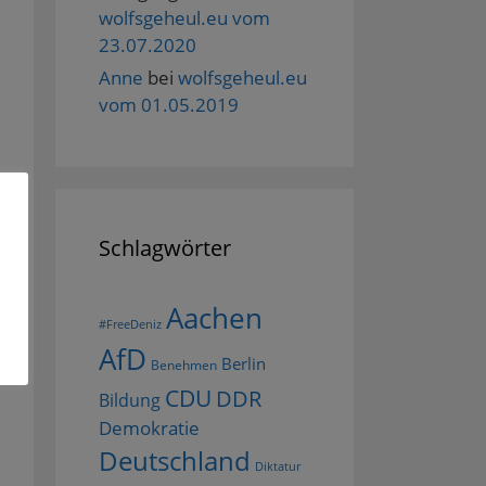
wolfsgeheul.eu vom
23.07.2020
Anne
bei
wolfsgeheul.eu
vom 01.05.2019
Schlagwörter
Aachen
#FreeDeniz
AfD
Berlin
Benehmen
CDU
DDR
Bildung
Demokratie
Deutschland
Diktatur