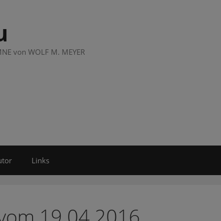
u
LUMNE von WOLF M. MEYER
utor
Links
 vom 19.04.2016