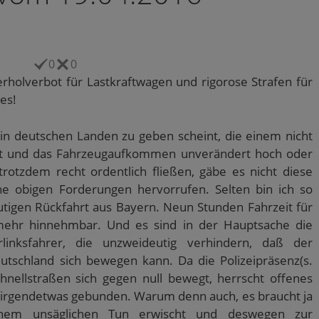
0
0
rholverbot für Lastkraftwagen und rigorose Strafen für
es!
in deutschen Landen zu geben scheint, die einem nicht
mmt und das Fahrzeugaufkommen unverändert hoch oder
trotzdem recht ordentlich fließen, gäbe es nicht diese
ne obigen Forderungen hervorrufen. Selten bin ich so
tigen Rückfahrt aus Bayern. Neun Stunden Fahrzeit für
mehr hinnehmbar. Und es sind in der Hauptsache die
inksfahrer, die unzweideutig verhindern, daß der
tschland sich bewegen kann. Da die Polizeipräsenz(s.
hnellstraßen sich gegen null bewegt, herrscht offenes
n irgendetwas gebunden. Warum denn auch, es braucht ja
inem unsäglichen Tun erwischt und deswegen zur