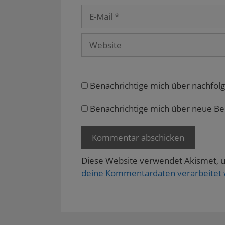
e
E-
m
F
Mail
e
n
s
Website
t
e
r
g
e
ö
f
Benachrichtige mich über nachfol
f
n
e
Benachrichtige mich über neue Beit
t
)
Diese Website verwendet Akismet, 
deine Kommentardaten verarbeitet