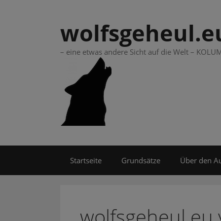
Springe
zum
wolfsgeheul.e
Inhalt
– eine etwas andere Sicht auf die Welt – KO
Startseite
Grundsätze
Über den A
wolfsgeheul.eu