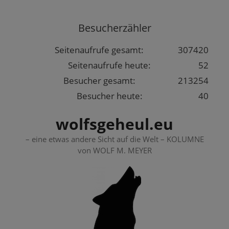
Springe
zum
Besucherzähler
Inhalt
Seitenaufrufe gesamt:
307420
Seitenaufrufe heute:
52
Besucher gesamt:
213254
Besucher heute:
40
wolfsgeheul.eu
– eine etwas andere Sicht auf die Welt – KOLUMNE
von WOLF M. MEYER