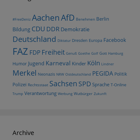
AfD
Aachen
Berlin
Benehmen
#FreeDeniz
CDU
DDR
Demokratie
Bildung
Deutschland
Facebook
Dresden
Europa
Diktatur
FAZ
Freiheit
FDP
Gott
Goethe
Golf
Hamburg
Genuß
Köln
Karneval
Jugend
Kinder
Humor
Lindner
Merkel
PEGIDA
Politik
Neonazis
NRW
Ostdeutschland
Sachsen
SPD
Polizei
Sprache
T-Online
Rechtsstaat
Verantwortung
Wutbürger
Trump
Werbung
Zukunft
Archive