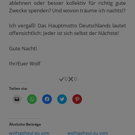
ablehnen oder besser kollektiv für richtig gute
Zwecke spenden? Und wovon träume ich nachts!?
Ich vergaß! Das Hauptmotto Deutschlands lautet
offensichtlich: Jeder ist sich selbst der Nächste!
Gute Nacht!
Ihr/Euer Wolf
0
0
Teilen via:
K
K
K
K
K
l
l
l
l
l
i
i
i
i
i
c
c
c
c
c
k
k
k
k
k
e
e
,
,
,
n
n
u
u
u
Ähnliche Beiträge
,
,
m
m
m
u
u
a
ü
a
wolfsgeheul.eu vom
wolfsgeheul.eu vom
m
m
u
b
u