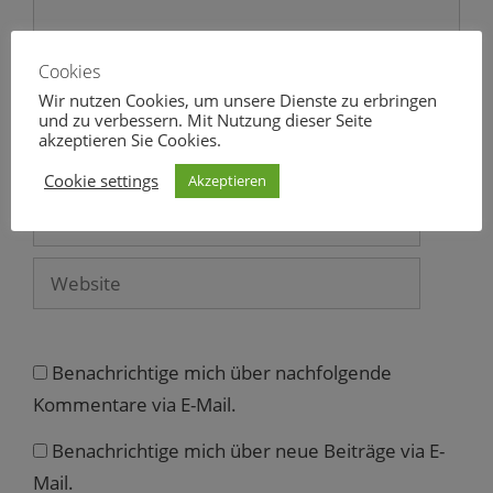
u
)
e
m
F
e
Cookies
n
s
Wir nutzen Cookies, um unsere Dienste zu erbringen
t
und zu verbessern. Mit Nutzung dieser Seite
e
r
akzeptieren Sie Cookies.
Name
g
e
Cookie settings
ö
Akzeptieren
f
E-
f
n
Mail
e
t
)
Website
Benachrichtige mich über nachfolgende
Kommentare via E-Mail.
Benachrichtige mich über neue Beiträge via E-
Mail.