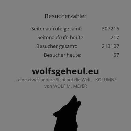
Springe
zum
Besucherzähler
Inhalt
Seitenaufrufe gesamt:
307216
Seitenaufrufe heute:
217
Besucher gesamt:
213107
Besucher heute:
57
wolfsgeheul.eu
– eine etwas andere Sicht auf die Welt – KOLUMNE
von WOLF M. MEYER