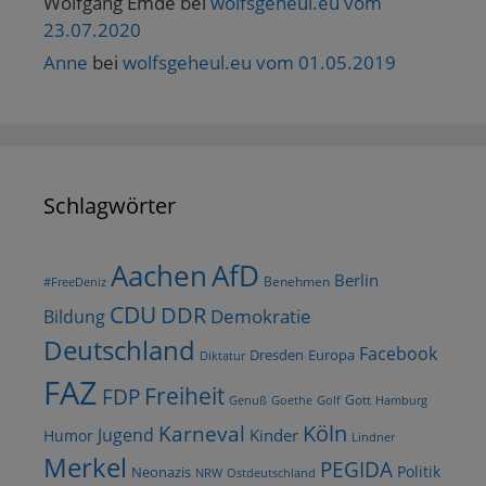
Wolfgang Emde
bei
wolfsgeheul.eu vom
23.07.2020
Anne
bei
wolfsgeheul.eu vom 01.05.2019
Schlagwörter
AfD
Aachen
Berlin
Benehmen
#FreeDeniz
CDU
DDR
Demokratie
Bildung
Deutschland
Facebook
Dresden
Europa
Diktatur
FAZ
Freiheit
FDP
Gott
Goethe
Golf
Hamburg
Genuß
Köln
Karneval
Jugend
Kinder
Humor
Lindner
Merkel
PEGIDA
Politik
Neonazis
NRW
Ostdeutschland