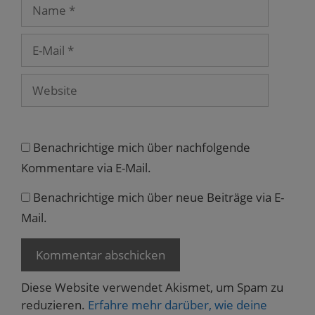
Name
n
s
t
e
r
E-
g
e
Mail
ö
f
Website
f
n
e
t
)
Benachrichtige mich über nachfolgende
Kommentare via E-Mail.
Benachrichtige mich über neue Beiträge via E-
Mail.
Diese Website verwendet Akismet, um Spam zu
reduzieren.
Erfahre mehr darüber, wie deine