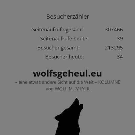
Springe
zum
Besucherzähler
Inhalt
Seitenaufrufe gesamt:
307466
Seitenaufrufe heute:
39
Besucher gesamt:
213295
Besucher heute:
34
wolfsgeheul.eu
– eine etwas andere Sicht auf die Welt – KOLUMNE
von WOLF M. MEYER