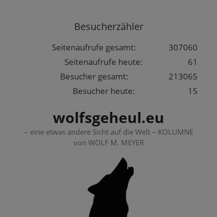
Springe
zum
Besucherzähler
Inhalt
Seitenaufrufe gesamt:
307060
Seitenaufrufe heute:
61
Besucher gesamt:
213065
Besucher heute:
15
wolfsgeheul.eu
– eine etwas andere Sicht auf die Welt – KOLUMNE
von WOLF M. MEYER