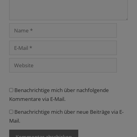
F
e
n
s
t
e
r
Name
g
e
ö
f
E-
f
n
Mail
e
t
)
Website
Benachrichtige mich über nachfolgende
Kommentare via E-Mail.
Benachrichtige mich über neue Beiträge via E-
Mail.