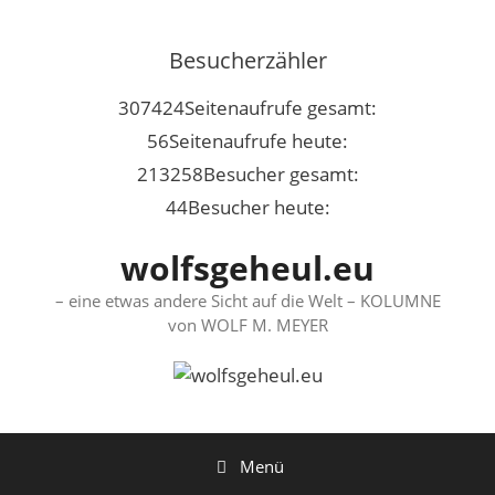
Springe
zum
Besucherzähler
Inhalt
307424
Seitenaufrufe gesamt:
56
Seitenaufrufe heute:
213258
Besucher gesamt:
44
Besucher heute:
wolfsgeheul.eu
– eine etwas andere Sicht auf die Welt – KOLUMNE
von WOLF M. MEYER
Menü