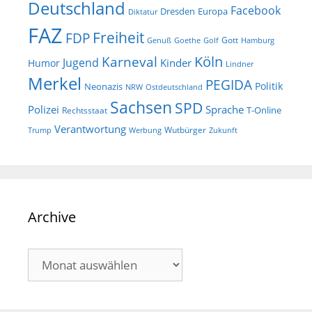
Deutschland
Facebook
Dresden
Europa
Diktatur
FAZ
Freiheit
FDP
Gott
Goethe
Golf
Hamburg
Genuß
Köln
Karneval
Jugend
Kinder
Humor
Lindner
Merkel
PEGIDA
Politik
Neonazis
NRW
Ostdeutschland
Sachsen
SPD
Polizei
Sprache
T-Online
Rechtsstaat
Verantwortung
Wutbürger
Trump
Werbung
Zukunft
Archive
Archive