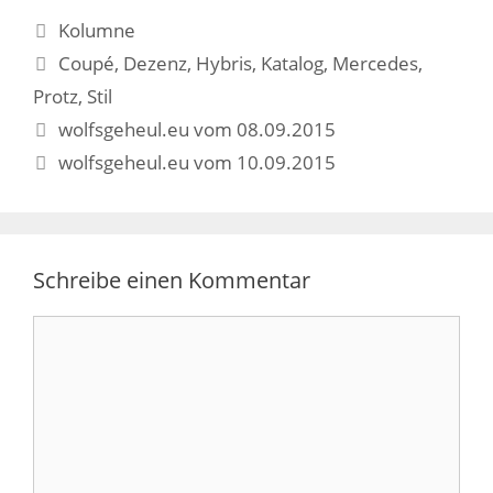
Kategorien
Kolumne
Schlagwörter
Coupé
,
Dezenz
,
Hybris
,
Katalog
,
Mercedes
,
Protz
,
Stil
Beitrags-
wolfsgeheul.eu vom 08.09.2015
Navigation
wolfsgeheul.eu vom 10.09.2015
Schreibe einen Kommentar
Kommentar