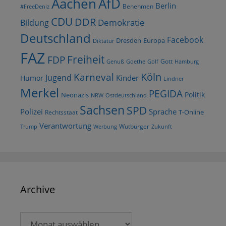
AfD
Aachen
Berlin
Benehmen
#FreeDeniz
CDU
DDR
Demokratie
Bildung
Deutschland
Facebook
Dresden
Europa
Diktatur
FAZ
Freiheit
FDP
Gott
Goethe
Golf
Hamburg
Genuß
Köln
Karneval
Jugend
Kinder
Humor
Lindner
Merkel
PEGIDA
Politik
Neonazis
NRW
Ostdeutschland
Sachsen
SPD
Polizei
Sprache
T-Online
Rechtsstaat
Verantwortung
Wutbürger
Trump
Werbung
Zukunft
Archive
Archive