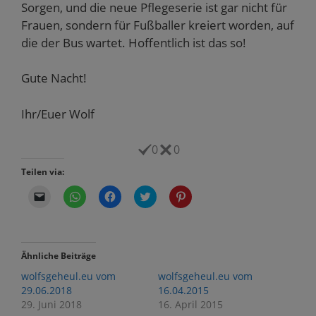
Sorgen, und die neue Pflegeserie ist gar nicht für
Frauen, sondern für Fußballer kreiert worden, auf
die der Bus wartet. Hoffentlich ist das so!
Gute Nacht!
Ihr/Euer Wolf
0
0
Teilen via:
K
K
K
K
K
l
l
l
l
l
i
i
i
i
i
c
c
c
c
c
k
k
k
k
k
e
e
,
,
,
n
n
u
u
u
Ähnliche Beiträge
,
,
m
m
m
u
u
a
ü
a
wolfsgeheul.eu vom
wolfsgeheul.eu vom
m
m
u
b
u
e
a
f
e
f
29.06.2018
16.04.2015
i
u
F
r
P
29. Juni 2018
16. April 2015
n
f
a
T
i
e
W
c
w
n