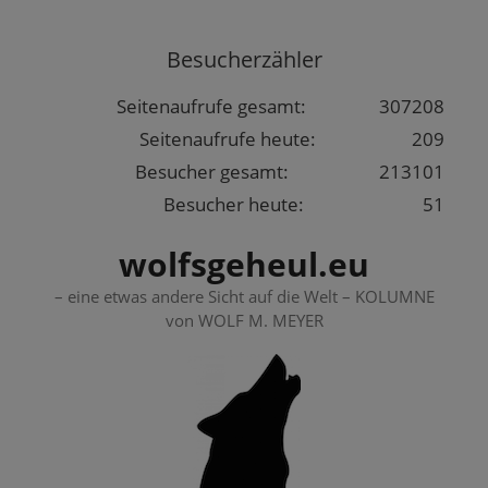
Springe
zum
Besucherzähler
Inhalt
Seitenaufrufe gesamt:
307208
Seitenaufrufe heute:
209
Besucher gesamt:
213101
Besucher heute:
51
wolfsgeheul.eu
– eine etwas andere Sicht auf die Welt – KOLUMNE
von WOLF M. MEYER