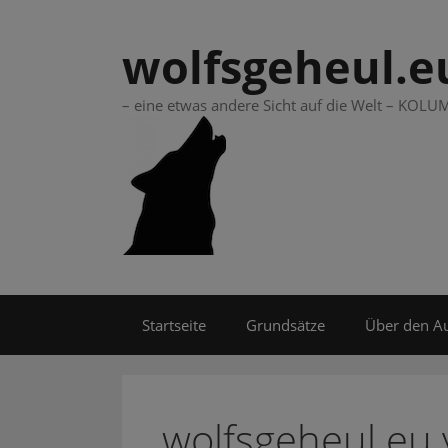
Springe
zum
wolfsgeheul.e
Inhalt
– eine etwas andere Sicht auf die Welt – KO
Startseite
Grundsätze
Über den A
wolfsgeheul.eu