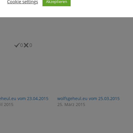
Cookie settings
Akzeptieren
0
0
eheul.eu vom 23.04.2015
wolfsgeheul.eu vom 25.03.2015
il 2015
25. März 2015