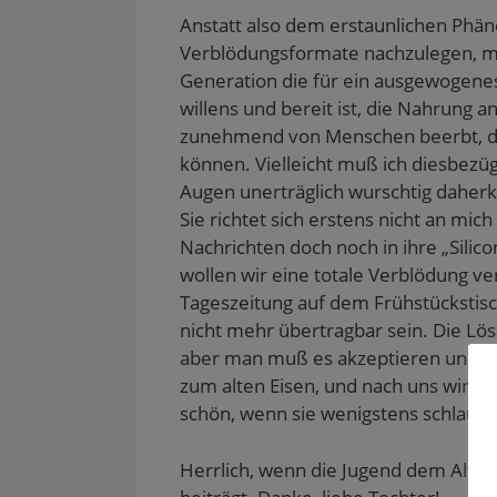
Anstatt also dem erstaunlichen Phä
Verblödungsformate nachzulegen, m
Generation die für ein ausgewogenes
willens und bereit ist, die Nahrung 
zunehmend von Menschen beerbt, die 
können. Vielleicht muß ich diesbezüg
Augen unerträglich wurschtig dahe
Sie richtet sich erstens nicht an mic
Nachrichten doch noch in ihre „Silico
wollen wir eine totale Verblödung v
Tageszeitung auf dem Frühstückstisch
nicht mehr übertragbar sein. Die Lös
aber man muß es akzeptieren und da
zum alten Eisen, und nach uns wird d
schön, wenn sie wenigstens schlau bl
Herrlich, wenn die Jugend dem Alter