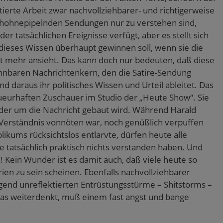
tierte Arbeit zwar nachvollziehbarer- und richtigerweise
erhohnepipelnden Sendungen nur zu verstehen sind,
r tatsächlichen Ereignisse verfügt, aber es stellt sich
 dieses Wissen überhaupt gewinnen soll, wenn sie die
 mehr ansieht. Das kann doch nur bedeuten, daß diese
ennbaren Nachrichtenkern, den die Satire-Sendung
d daraus ihr politisches Wissen und Urteil ableitet. Das
queurhaften Zuschauer im Studio der „Heute Show“. Sie
 der um die Nachricht gebaut wird. Während Harald
s Verständnis vonnöten war, noch genüßlich verpuffen
likums rücksichtslos entlarvte, dürfen heute alle
e tatsächlich praktisch nichts verstanden haben. Und
Kein Wunder ist es damit auch, daß viele heute so
en zu sein scheinen. Ebenfalls nachvollziehbarer
gend unreflektierten Entrüstungsstürme – Shitstorms –
as weiterdenkt, muß einem fast angst und bange