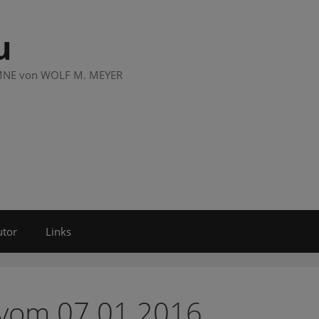
u
LUMNE von WOLF M. MEYER
utor
Links
 vom 07.01.2016