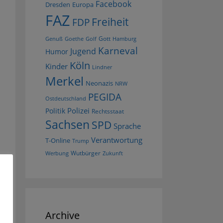
Facebook
Dresden
Europa
FAZ
Freiheit
FDP
Gott
Goethe
Golf
Hamburg
Genuß
Karneval
Jugend
Humor
Köln
Kinder
Lindner
Merkel
Neonazis
NRW
PEGIDA
Ostdeutschland
Polizei
Politik
Rechtsstaat
Sachsen
SPD
Sprache
Verantwortung
T-Online
Trump
Wutbürger
Werbung
Zukunft
Archive