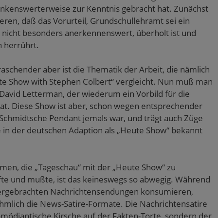
dankenswerterweise zur Kenntnis gebracht hat. Zunächst
tieren, daß das Vorurteil, Grundschullehramt sei ein
icht besonders anerkennenswert, überholt ist und
n herrührt.
raschender aber ist die Thematik der Arbeit, die nämlich
ate Show with Stephen Colbert“ vergleicht. Nun muß man
avid Letterman, der wiederum ein Vorbild für die
at. Diese Show ist aber, schon wegen entsprechender
as Schmidtsche Pendant jemals war, und trägt auch Züge
e in der deutschen Adaption als „Heute Show“ bekannt
men, die „Tageschau“ mit der „Heute Show“ zu
rfte und mußte, ist das keineswegs so abwegig. Während
thergebrachten Nachrichtensendungen konsumieren,
lich die News-Satire-Formate. Die Nachrichtensatire
omödiantische Kirsche auf der Fakten-Torte, sondern der