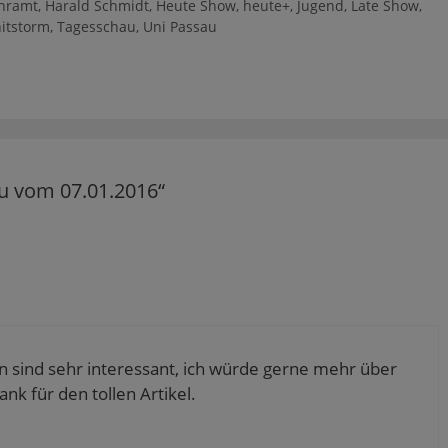
hramt
,
Harald Schmidt
,
Heute Show
,
heute+
,
Jugend
,
Late Show
,
itstorm
,
Tagesschau
,
Uni Passau
u vom 07.01.2016“
n sind sehr interessant, ich würde gerne mehr über
nk für den tollen Artikel.