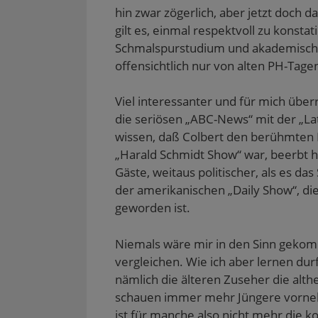
hin zwar zögerlich, aber jetzt doch 
gilt es, einmal respektvoll zu konsta
Schmalspurstudium und akademisch n
offensichtlich nur von alten PH-Tage
Viel interessanter und für mich über
die seriösen „ABC-News“ mit der „L
wissen, daß Colbert den berühmten D
„Harald Schmidt Show“ war, beerbt h
Gäste, weitaus politischer, als es d
der amerikanischen „Daily Show“, di
geworden ist.
Niemals wäre mir in den Sinn gekom
vergleichen. Wie ich aber lernen du
nämlich die älteren Zuseher die al
schauen immer mehr Jüngere vornehm
ist für manche also nicht mehr die k