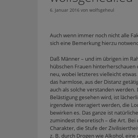
6. Januar 2016
von
wolfsgeheul
Auch wenn immer noch nicht alle Fakt
sich eine Bemerkung hierzu notwend
Daß Männer – und im übrigen im Rah
hübschen Frauen hinterherschauen od
neu, wobei letzteres vielleicht etw
das harmlose, aus der Distanz getä
auch als solche verstanden werden. 
Belästigung gesehen wird, ist läche
irgendwie interagiert werden, die L
bewirken es. Das ganze ist natürlich
zumindest theoretisch – die Art. Be
Charakter, die Stufe der Zivilisierth
z. B. durch Drogen wie Alkohol, eine 