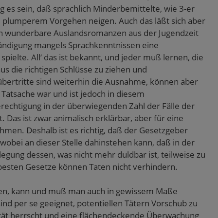
g es sein, daß sprachlich Minderbemittelte, wie 3-er
u plumperem Vorgehen neigen. Auch das läßt sich aber
an wunderbare Auslandsromanzen aus der Jugendzeit
tändigung mangels Sprachkenntnissen eine
pielte. All‘ das ist bekannt, und jeder muß lernen, die
us die richtigen Schlüsse zu ziehen und
bertritte sind weiterhin die Ausnahme, können aber
Tatsache war und ist jedoch in diesem
echtigung in der überwiegenden Zahl der Fälle der
 Das ist zwar animalisch erklärbar, aber für eine
nehmen. Deshalb ist es richtig, daß der Gesetzgeber
, wobei an dieser Stelle dahinstehen kann, daß in der
legung dessen, was nicht mehr duldbar ist, teilweise zu
 besten Gesetze können Taten nicht verhindern.
n, kann und muß man auch in gewissem Maße
 per se geeignet, potentiellen Tätern Vorschub zu
mität herrscht und eine flächendeckende Überwachung