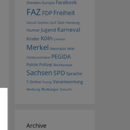
Facebook
Dresden
Europa
FAZ
Freiheit
FDP
Gott
Goethe
Golf
Hamburg
Genuß
Karneval
Jugend
Humor
Köln
Kinder
Lindner
Merkel
Neonazis
NRW
PEGIDA
Ostdeutschland
Polizei
Politik
Rechtsstaat
Sachsen
SPD
Sprache
Verantwortung
T-Online
Trump
Wutbürger
Werbung
Zukunft
Archive