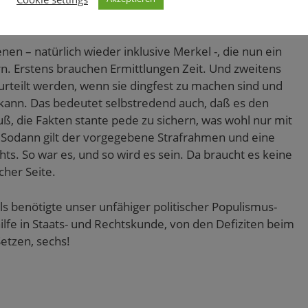
nen – natürlich wieder inklusive Merkel -, die nun ein
rn. Erstens brauchen Ermittlungen Zeit. Und zweitens
rteilt werden, wenn sie dingfest zu machen sind und
kann. Das bedeutet selbstredend auch, daß es den
uß, die Fakten stante pede zu sichern, was wohl nur mit
. Sodann gilt der vorgegebene Strafrahmen und eine
s. So war es, und so wird es sein. Da braucht es keine
cher Seite.
 benötigte unser unfähiger politischer Populismus-
lfe in Staats- und Rechtskunde, von den Defiziten beim
etzen, sechs!