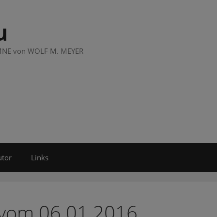
u
LUMNE von WOLF M. MEYER
utor
Links
 vom 06.01.2016