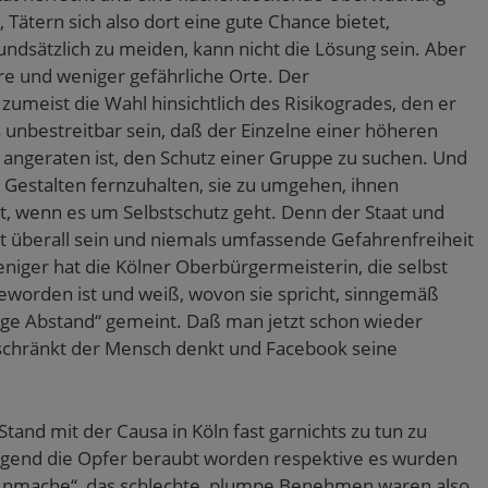
, Tätern sich also dort eine gute Chance bietet,
undsätzlich zu meiden, kann nicht die Lösung sein. Aber
e und weniger gefährliche Orte. Der
meist die Wahl hinsichtlich des Risikogrades, den er
s unbestreitbar sein, daß der Einzelne einer höheren
 angeraten ist, den Schutz einer Gruppe zu suchen. Und
 Gestalten fernzuhalten, sie zu umgehen, ihnen
t, wenn es um Selbstschutz geht. Denn der Staat und
t überall sein und niemals umfassende Gefahrenfreiheit
niger hat die Kölner Oberbürgermeisterin, die selbst
eworden ist und weiß, wovon sie spricht, sinngemäß
nge Abstand“ gemeint. Daß man jetzt schon wieder
 beschränkt der Mensch denkt und Facebook seine
Stand mit der Causa in Köln fast garnichts zu tun zu
egend die Opfer beraubt worden respektive es wurden
nmache“, das schlechte, plumpe Benehmen waren also