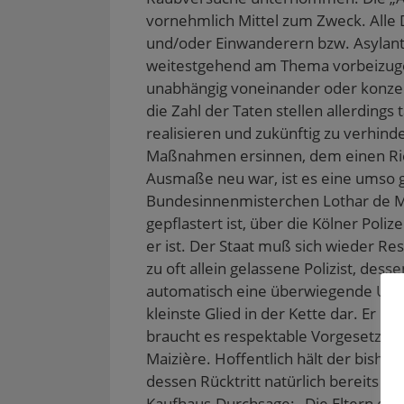
vornehmlich Mittel zum Zweck. Alle 
und/oder Einwanderern bzw. Asylant
weitestgehend am Thema vorbeizuge
unabhängig voneinander oder konzer
die Zahl der Taten stellen allerdings 
realisieren und zukünftig zu verhinde
Maßnahmen ersinnen, dem einen Rieg
Ausmaße neu war, ist es eine umso 
Bundesinnenmisterchen Lothar de Mai
gepflastert ist, über die Kölner Poliz
er ist. Der Staat muß sich wieder Re
zu oft allein gelassene Polizist, des
automatisch eine überwiegende Unangr
kleinste Glied in der Kette dar. Er 
braucht es respektable Vorgesetzte u
Maizière. Hoffentlich hält der bisher
dessen Rücktritt natürlich bereits ge
Kaufhaus-Durchsage: „Die Eltern des 