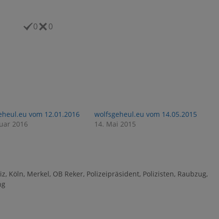
0
0
eheul.eu vom 12.01.2016
wolfsgeheul.eu vom 14.05.2015
nuar 2016
14. Mai 2015
iz
,
Köln
,
Merkel
,
OB Reker
,
Polizeipräsident
,
Polizisten
,
Raubzug
,
ng