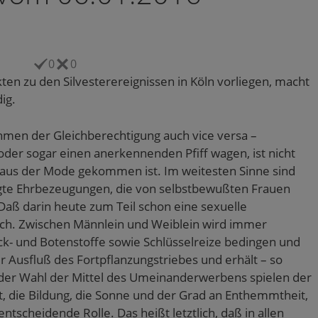
0
0
en zu den Silvesterereignissen in Köln vorliegen, macht
ig.
men der Gleichberechtigung auch vice versa –
er sogar einen anerkennenden Pfiff wagen, ist nicht
as aus der Mode gekommen ist. Im weitesten Sinne sind
tigte Ehrbezeugungen, die von selbstbewußten Frauen
Daß darin heute zum Teil schon eine sexuelle
rlich. Zwischen Männlein und Weiblein wird immer
ock- und Botenstoffe sowie Schlüsselreize bedingen und
er Ausfluß des Fortpflanzungstriebes und erhält – so
i der Wahl der Mittel des Umeinanderwerbens spielen der
eit, die Bildung, die Sonne und der Grad an Enthemmtheit,
entscheidende Rolle. Das heißt letztlich, daß in allen