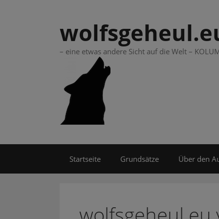
Springe
zum
wolfsgeheul.e
Inhalt
– eine etwas andere Sicht auf die Welt – KO
Startseite
Grundsätze
Über den A
wolfsgeheul.eu