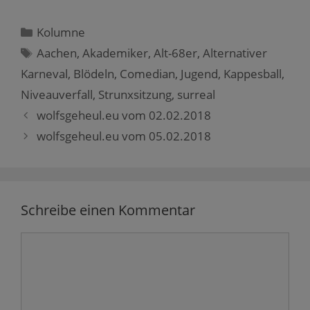
i
u
e
e
t
n
t
i
i
e
e
e
l
l
i
Kategorien
Kolumne
n
i
e
e
l
L
l
n
n
e
Schlagwörter
Aachen
,
Akademiker
,
Alt-68er
,
Alternativer
i
e
(
(
n
n
n
W
W
(
Karneval
k
,
Blödeln
(
i
,
Comedian
i
,
Jugend
W
,
Kappesball
,
p
W
r
r
i
e
i
d
d
r
Niveauverfall
,
Strunxsitzung
,
surreal
r
r
i
i
d
E
d
n
n
i
Beitrags-
wolfsgeheul.eu vom 02.02.2018
-
i
n
n
n
M
n
e
e
n
Navigation
wolfsgeheul.eu vom 05.02.2018
a
n
u
u
e
i
e
e
e
u
l
u
m
m
e
z
e
F
F
m
u
m
e
e
F
s
F
n
n
e
e
e
s
s
n
n
n
t
t
s
Schreibe einen Kommentar
d
s
e
e
t
e
t
r
r
e
n
e
g
g
r
(
r
e
e
g
Kommentar
W
g
ö
ö
e
i
e
f
f
ö
r
ö
f
f
f
d
f
n
n
f
i
f
e
e
n
n
n
t
t
e
n
e
)
)
t
e
t
)