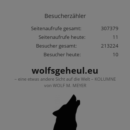
Springe
zum
Besucherzähler
Inhalt
Seitenaufrufe gesamt:
307379
Seitenaufrufe heute:
11
Besucher gesamt:
213224
Besucher heute:
10
wolfsgeheul.eu
– eine etwas andere Sicht auf die Welt – KOLUMNE
von WOLF M. MEYER