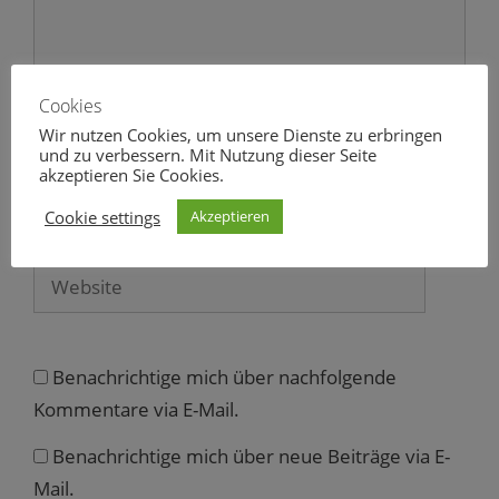
u
)
e
m
F
e
n
s
Cookies
t
e
Wir nutzen Cookies, um unsere Dienste zu erbringen
r
Name
g
und zu verbessern. Mit Nutzung dieser Seite
e
akzeptieren Sie Cookies.
ö
f
E-
f
Cookie settings
Akzeptieren
n
Mail
e
t
)
Website
Benachrichtige mich über nachfolgende
Kommentare via E-Mail.
Benachrichtige mich über neue Beiträge via E-
Mail.