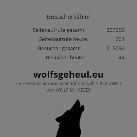
Springe
zum
Besucherzähler
Inhalt
Seitenaufrufe gesamt:
307200
Seitenaufrufe heute:
201
Besucher gesamt:
213094
Besucher heute:
44
wolfsgeheul.eu
– eine etwas andere Sicht auf die Welt – KOLUMNE
von WOLF M. MEYER