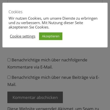
g
e
Name
ö
Cookies
f
f
Wir nutzen Cookies, um unsere Dienste zu erbringen
n
e
und zu verbessern. Mit Nutzung dieser Seite
E-
t
akzeptieren Sie Cookies.
Mail
)
Cookie settings
Akzeptieren
Website
Benachrichtige mich über nachfolgende
Kommentare via E-Mail.
Benachrichtige mich über neue Beiträge via E-
Mail.
Diese Website verwendet Akismet, um Spam zu